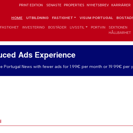
PRINT EDITION
SENASTE
PROPERTIES
NYHETSBREV
KARRIÄRER
HOME
UTBILDNING
FASTIGHET
VISUM PORTUGAL
BOSTADS
FASTIGHET
INVESTERING
BOSTÄDER
LIVSSTIL
PORTVIN
SEKTIONEN
HÅLLBARHET
uced Ads Experience
e Portugal News with fewer ads for 1.99€ per month or 19.99€ per y
l