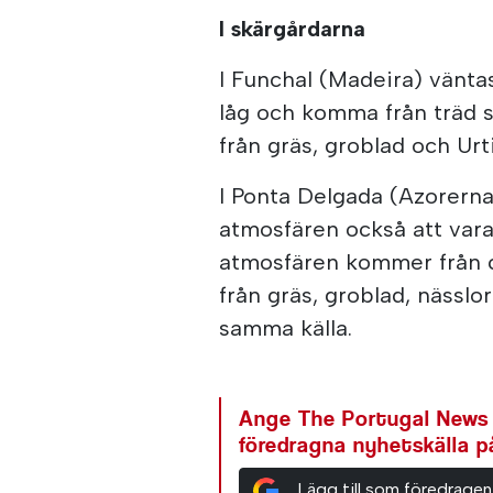
I skärgårdarna
I Funchal (Madeira) vänta
låg och komma från träd s
från gräs, groblad och Urt
I Ponta Delgada (Azorern
atmosfären också att vara
atmosfären kommer från c
från gräs, groblad, nässlor
samma källa.
Ange The Portugal News
föredragna nyhetskälla 
Lägg till som föredragen