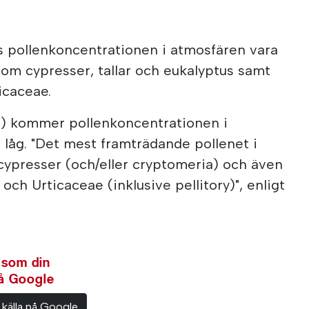
s pollenkoncentrationen i atmosfären vara
om cypresser, tallar och eukalyptus samt
icaceae.
a) kommer pollenkoncentrationen i
 låg. "Det mest framträdande pollenet i
ypresser (och/eller cryptomeria) och även
 och Urticaceae (inklusive pellitory)", enligt
 som din
på Google
 källa på Google