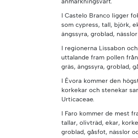
anmärkningsvärt.
I Castelo Branco ligger fo
som cypress, tall, björk, 
ängssyra, groblad, nässlor
I regionerna Lissabon och
uttalande fram pollen från 
gräs, ängssyra, groblad, g
I Évora kommer den högsta
korkekar och stenekar sam
Urticaceae.
I Faro kommer de mest fr
tallar, olivträd, ekar, ko
groblad, gåsfot, nässlor o