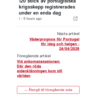
120 stick av portugisiska
krigsskepp registrerades
under en enda dag
I -
5 hours ago
Nästa artikel
Väderprognos för Portugal
för idag och helgen -
24/04/2026
Föregående artikel
Vid ankomststationen:
Där den röda
sidenklänningen kom till
världen
← Återgå till föregående sida