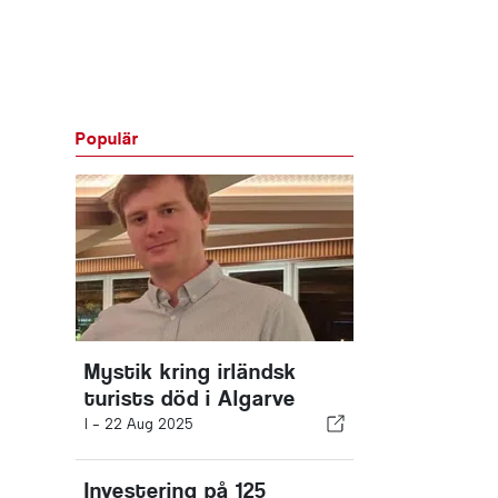
Populär
Mystik kring irländsk
turists död i Algarve
I -
22 Aug 2025
Investering på 125