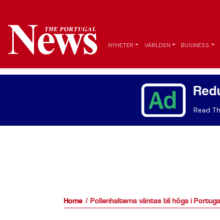
NYHETER
VÄRLDEN
BUSINESS
Red
Read Th
Home
Pollenhalterna väntas bli höga i Portuga