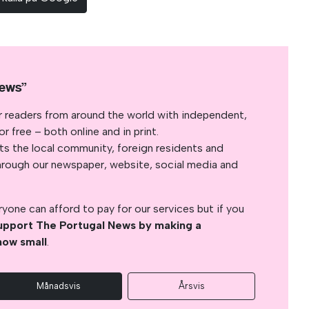
News”
r readers from around the world with independent,
 free – both online and in print.
s the local community, foreign residents and
s through our newspaper, website, social media and
yone can afford to pay for our services but if you
upport The Portugal News by making a
how small
.
Månadsvis
Årsvis