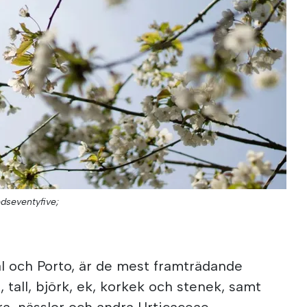
dseventyfive;
Real och Porto, är de mest framträdande
 tall, björk, ek, korkek och stenek, samt
ra, nässlor och andra Urticaceae.