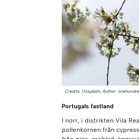
Credits: Unsplash;
Author: onehundre
Portugals fastland
I norr, i distrikten Vila 
pollenkornen från cypress,
från gräs, groblad, ängssy