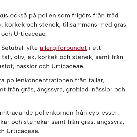
kus också på pollen som frigörs från träd
ek, korkek och stenek, tillsammans med gräs,
 och Urticaceae.
 Setúbal lyfte
allergiförbundet
i ett
tall, oliv, ek, korkek och stenek, samt från
åsfot, nässlor och Urticaceae.
 pollenkoncentrationen från tallar,
t från gräs, ängssyra, groblad, nässlor och
amträdande pollenkornen från cypresser,
rkekar och stenekar samt från gräs, ängssyra,
ch Urticaceae.