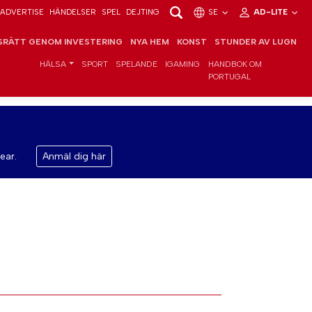
ADVERTISE
HÄNDELSER
SPEL
DEJTING
SE
AD-LITE
RÄTT GENOM INVESTERING
NYA HEM
KONST
STUNDER AV LUGN
HÄLSA
SPORT
SPELANDE
IGAMING
HANDBOK OM
PORTUGAL
ear.
Anmäl dig här