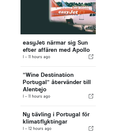
easyJet närmar sig Sun
efter affären med Apollo
I -
11 hours ago
”Wine Destination
Portugal” återvänder till
Alentejo
I -
11 hours ago
Ny tävling i Portugal för
klimatflyktingar
I -
12 hours ago