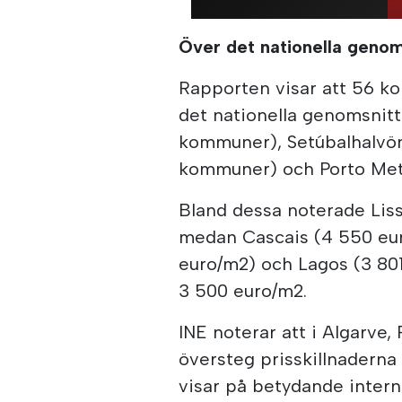
Över det nationella genom
Rapporten visar att 56 
det nationella genomsnitte
kommuner), Setúbalhalvön 
kommuner) och Porto Metr
Bland dessa noterade Lis
medan Cascais (4 550 euro
euro/m2) och Lagos (3 80
3 500 euro/m2.
INE noterar att i Algarve
översteg prisskillnadern
visar på betydande interna