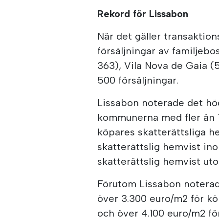
Rekord för Lissabon
När det gäller transaktio
försäljningar av familjebos
363), Vila Nova de Gaia (
500 försäljningar.
Lissabon noterade det hö
kommunerna med fler än 1
köpares skatterättsliga h
skatterättslig hemvist i
skatterättslig hemvist ut
Förutom Lissabon noterad
över 3.300 euro/m2 för kö
och över 4.100 euro/m2 fö