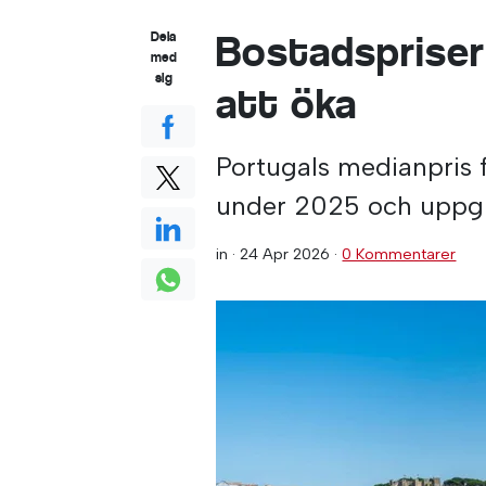
Bostadspriser
Dela
med
sig
att öka
Portugals medianpris 
under 2025 och uppgic
in ·
24 Apr 2026
·
0 Kommentarer