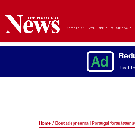
NYHETER
VÄRLDEN
BUSINESS
Red
Read Th
Home
Bostadspriserna i Portugal fortsätter a