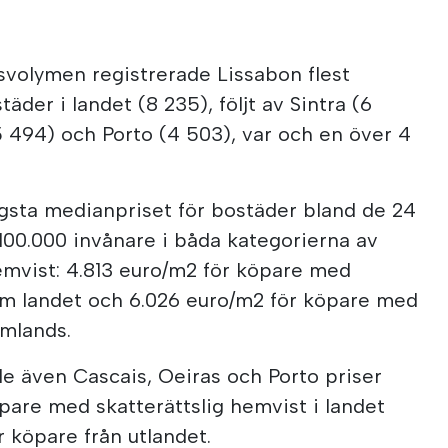
nsvolymen registrerade Lissabon flest
täder i landet (8 235), följt av Sintra (6
5 494) och Porto (4 503), var och en över 4
gsta medianpriset för bostäder bland de 24
00.000 invånare i båda kategorierna av
emvist: 4.813 euro/m2 för köpare med
nom landet och 6.026 euro/m2 för köpare med
omlands.
e även Cascais, Oeiras och Porto priser
pare med skatterättslig hemvist i landet
r köpare från utlandet.