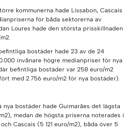
 större kommunerna hade Lissabon, Cascais
ianpriserna för båda sektorerna av
edan Loures hade den största prisskillnaden
/m2.
 befintliga bostäder hade 23 av de 24
.000 invånare högre medianpriser för nya
är befintliga bostäder var 258 euro/m2
fört med 2.756 euro/m2 för nya bostäder).
på nya bostäder hade Guimarães det lägsta
/m2), medan de högsta priserna noterades i
och Cascais (5 121 euro/m2), båda över 5