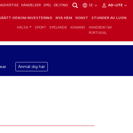
ADVERTISE
HÄNDELSER
SPEL
DEJTING
SE
AD-LITE
RÄTT GENOM INVESTERING
NYA HEM
KONST
STUNDER AV LUGN
HÄLSA
SPORT
SPELANDE
IGAMING
HANDBOK OM
PORTUGAL
ear.
Anmäl dig här