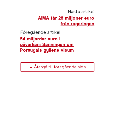
Nästa artikel
AIMA får 28 miljoner euro
från regeringen
Föregående artikel
54 miljarder euro i
påverkan: Sanningen om
Portugals gyllene visum
← Återgå till föregående sida