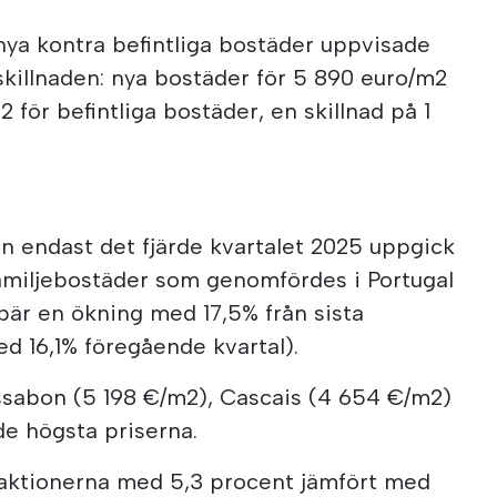
 nya kontra befintliga bostäder uppvisade
skillnaden: nya bostäder för 5 890 euro/m2
för befintliga bostäder, en skillnad på 1
n endast det fjärde kvartalet 2025 uppgick
familjebostäder som genomfördes i Portugal
nebär en ökning med 17,5% från sista
ed 16,1% föregående kvartal).
ssabon (5 198 €/m2), Cascais (4 654 €/m2)
e högsta priserna.
aktionerna med 5,3 procent jämfört med