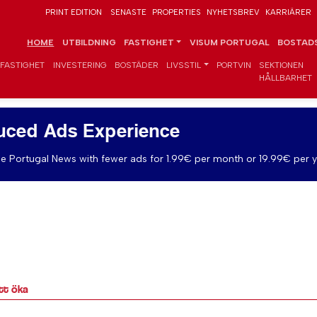
PRINT EDITION
SENASTE
PROPERTIES
NYHETSBREV
KARRIÄRER
HOME
UTBILDNING
FASTIGHET
VISUM PORTUGAL
BOSTADS
FASTIGHET
INVESTERING
BOSTÄDER
LIVSSTIL
PORTVIN
SEKTIONEN
HÅLLBARHET
uced Ads Experience
e Portugal News with fewer ads for 1.99€ per month or 19.99€ per y
tt öka