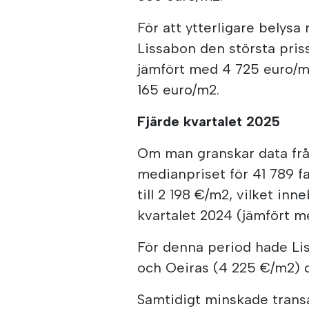
För att ytterligare belysa
Lissabon den största pris
jämfört med 4 725 euro/m2 
165 euro/m2.
Fjärde kvartalet 2025
Om man granskar data frå
medianpriset för 41 789 
till 2 198 €/m2, vilket in
kvartalet 2024 (jämfört m
För denna period hade Li
och Oeiras (4 225 €/m2) d
Samtidigt minskade trans