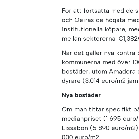
För att fortsätta med de
och Oeiras de högsta med
institutionella köpare, m
mellan sektorerna: €1,382
När det gäller nya kontra
kommunerna med över 100
bostäder, utom Amadora d
dyrare (3.014 euro/m2 jäm
Nya bostäder
Om man tittar specifikt 
medianpriset (1 695 euro
Lissabon (5 890 euro/m2) 
000 euro/m2.