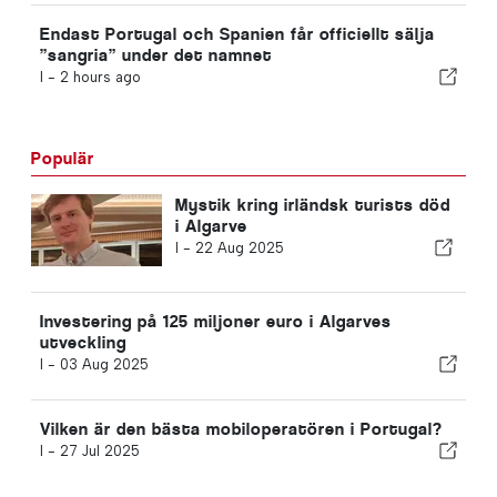
Endast Portugal och Spanien får officiellt sälja
”sangria” under det namnet
I -
2 hours ago
Populär
Mystik kring irländsk turists död
i Algarve
I -
22 Aug 2025
Investering på 125 miljoner euro i Algarves
utveckling
I -
03 Aug 2025
Vilken är den bästa mobiloperatören i Portugal?
I -
27 Jul 2025