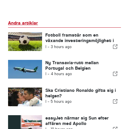
Andra artiklar
Fotboll framstår som en
växande investeringsmöjlighet i
hela Europa
I -
3 hours ago
Ny Transavia-rutt mellan
Portugal och Belgien
I -
4 hours ago
Ska Cristiano Ronaldo gifta sig i
helgen?
I -
5 hours ago
easyJet närmar sig Sun efter
affären med Apollo