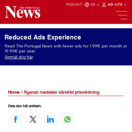
PODCAST
EN
AD-LITE
Reduced Ads Experience
Read The Portugal News with fewer ads for 1.99€ per month or
19.99€ per year.
Anmäl dig här
Home
Ryanair meddelar särskild prissänkning
Dela den här artikeln: