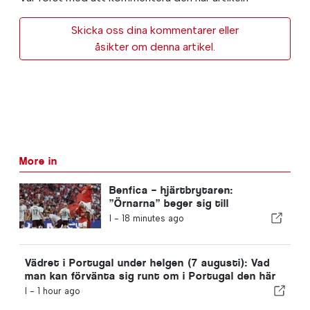
Skicka oss dina kommentarer eller
åsikter om denna artikel.
More in
Benfica – hjärtbrytaren:
”Örnarna” beger sig till
Edinburgh med ena foten redan i
I -
18 minutes ago
nästa omgång
Vädret i Portugal under helgen (7 augusti): Vad
man kan förvänta sig runt om i Portugal den här
helgen
I -
1 hour ago