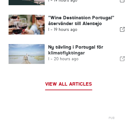
I -
19 hours ago
”Wine Destination Portugal”
återvänder till Alentejo
I -
19 hours ago
Ny tävling i Portugal för
klimatflyktingar
I -
20 hours ago
VIEW ALL ARTICLES