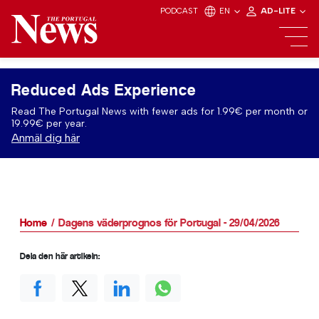
PODCAST
EN
AD-LITE
Reduced Ads Experience
Read The Portugal News with fewer ads for 1.99€ per month or
19.99€ per year.
Anmäl dig här
Home
Dagens väderprognos för Portugal - 29/04/2026
Dela den här artikeln: