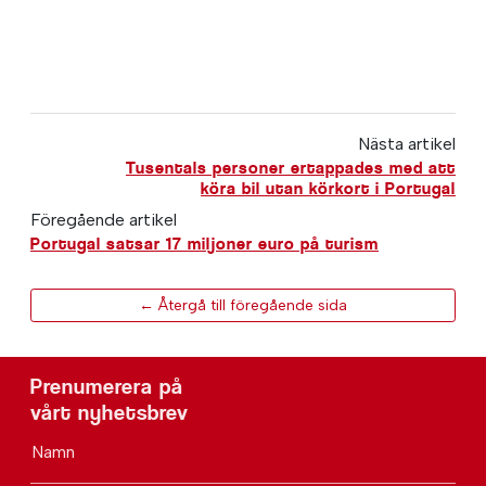
Nästa artikel
Tusentals personer ertappades med att
köra bil utan körkort i Portugal
Föregående artikel
Portugal satsar 17 miljoner euro på turism
← Återgå till föregående sida
Prenumerera på
vårt nyhetsbrev
Namn