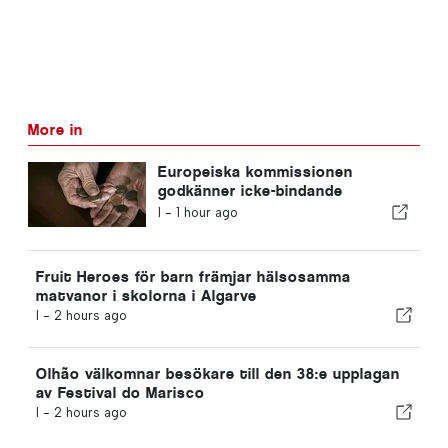
More in
Europeiska kommissionen
godkänner icke-bindande
riktlinjer för kompletterande
I -
1 hour ago
pensionssparande
Fruit Heroes för barn främjar hälsosamma
matvanor i skolorna i Algarve
I -
2 hours ago
Olhão välkomnar besökare till den 38:e upplagan
av Festival do Marisco
I -
2 hours ago