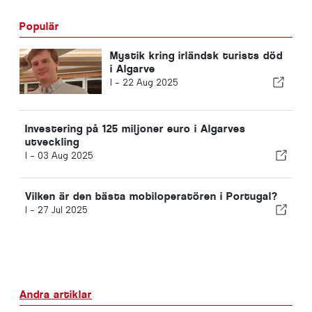
Populär
Mystik kring irländsk turists död
i Algarve
I -
22 Aug 2025
Investering på 125 miljoner euro i Algarves
utveckling
I -
03 Aug 2025
Vilken är den bästa mobiloperatören i Portugal?
I -
27 Jul 2025
Andra artiklar