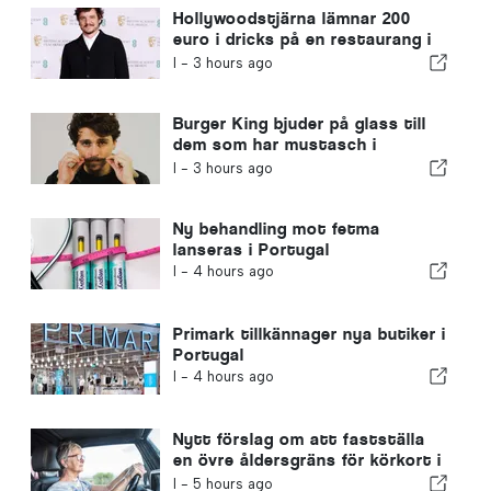
Hollywoodstjärna lämnar 200
euro i dricks på en restaurang i
Portugal
I -
3 hours ago
Burger King bjuder på glass till
dem som har mustasch i
Portugal
I -
3 hours ago
Ny behandling mot fetma
lanseras i Portugal
I -
4 hours ago
Primark tillkännager nya butiker i
Portugal
I -
4 hours ago
Nytt förslag om att fastställa
en övre åldersgräns för körkort i
Portugal
I -
5 hours ago