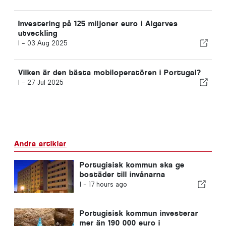
Investering på 125 miljoner euro i Algarves
utveckling
I -
03 Aug 2025
Vilken är den bästa mobiloperatören i Portugal?
I -
27 Jul 2025
Andra artiklar
Portugisisk kommun ska ge
bostäder till invånarna
I -
17 hours ago
Portugisisk kommun investerar
mer än 190 000 euro i