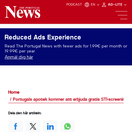
PODCAST
EN
AD-LITE
Reduced Ads Experience
Read The Portugal News with fewer ads for 1.99€ per month or
19.99€ per year.
Anmäl dig här
Home
Portugals apotek kommer att erbjuda gratis STI-screening
Dela den här artikeln: