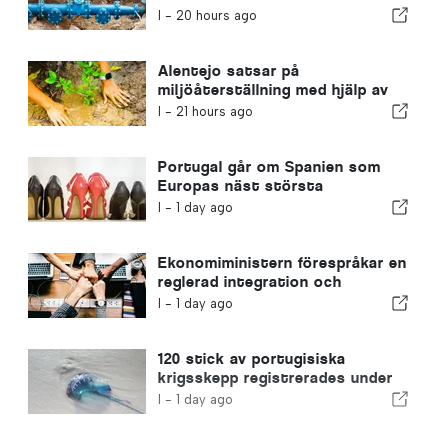
vattenförsörjningen
I -
20 hours ago
Alentejo satsar på
miljöåterställning med hjälp av
EU-medel
I -
21 hours ago
Portugal går om Spanien som
Europas näst största
skotillverkare
I -
1 day ago
Ekonomiministern förespråkar en
reglerad integration och
garanterar en snabbare väg för
I -
1 day ago
invandrare
120 stick av portugisiska
krigsskepp registrerades under
en enda dag
I -
1 day ago