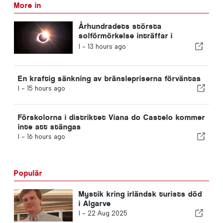
More in
Århundradets största
solförmörkelse inträffar i
Portugal
I -
13 hours ago
En kraftig sänkning av bränslepriserna förväntas
I -
15 hours ago
Förskolorna i distriktet Viana do Castelo kommer
inte att stängas
I -
16 hours ago
Populär
Mystik kring irländsk turists död
i Algarve
I -
22 Aug 2025