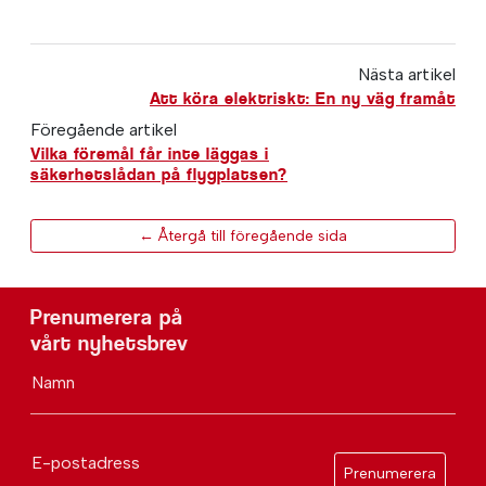
Nästa artikel
Att köra elektriskt: En ny väg framåt
Föregående artikel
Vilka föremål får inte läggas i
säkerhetslådan på flygplatsen?
← Återgå till föregående sida
Prenumerera på
vårt nyhetsbrev
Namn
E-postadress
Prenumerera