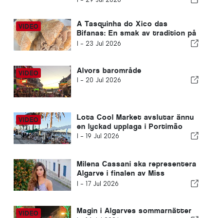
A Tasquinha do Xico das
Bifanas: En smak av tradition på
marknaden i Armação de Pêra
I -
23 Jul 2026
Alvors barområde
I -
20 Jul 2026
Lota Cool Market avslutar ännu
en lyckad upplaga i Portimão
I -
19 Jul 2026
Milena Cassani ska representera
Algarve i finalen av Miss
Portugal
I -
17 Jul 2026
Magin i Algarves sommarnätter