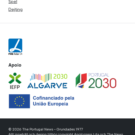
Spel
Dejting
Apoio
© 2026 The Portugal News - Grundades 1977
Allt innehåll och design tillhör copyright Anglopress Lda och The News