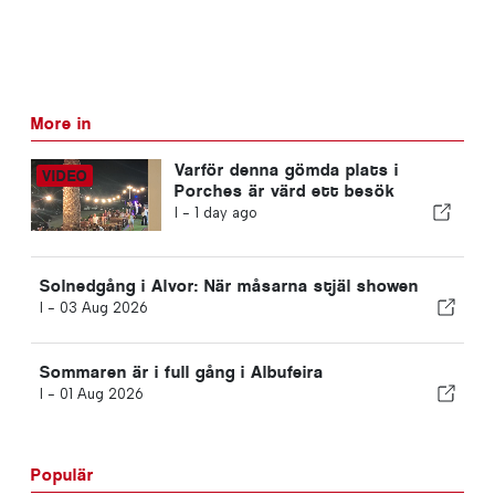
More in
Varför denna gömda plats i
Porches är värd ett besök
I -
1 day ago
Solnedgång i Alvor: När måsarna stjäl showen
I -
03 Aug 2026
Sommaren är i full gång i Albufeira
I -
01 Aug 2026
Populär