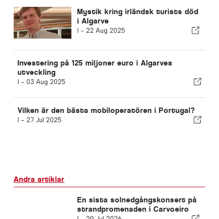
Mystik kring irländsk turists död
i Algarve
I -
22 Aug 2025
Investering på 125 miljoner euro i Algarves
utveckling
I -
03 Aug 2025
Vilken är den bästa mobiloperatören i Portugal?
I -
27 Jul 2025
Andra artiklar
En sista solnedgångskonsert på
strandpromenaden i Carvoeiro
I -
29 Jul 2026