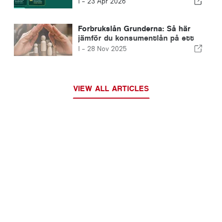
I -
23 Apr 2026
Forbrukslån Grunderna: Så här
jämför du konsumentlån på ett
smart sätt
I -
28 Nov 2025
VIEW ALL ARTICLES