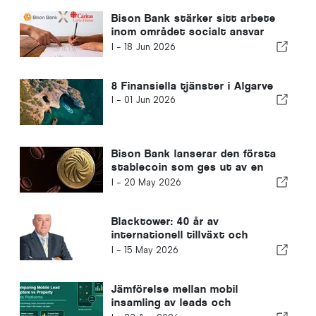
Bison Bank stärker sitt arbete
inom området socialt ansvar
genom att stödja Cáritas
I -
18 Jun 2026
utbildningsprojekt
8 Finansiella tjänster i Algarve
I -
01 Jun 2026
Bison Bank lanserar den första
stablecoin som ges ut av en
portugisisk bank och
I -
20 May 2026
omdefinierar internationella
betalningar
Blacktower: 40 år av
internationell tillväxt och
möjligheten för rådgivare att
I -
15 May 2026
bygga det som kommer härnäst
Jämförelse mellan mobil
insamling av leads och
plattformar för fastighetsdata