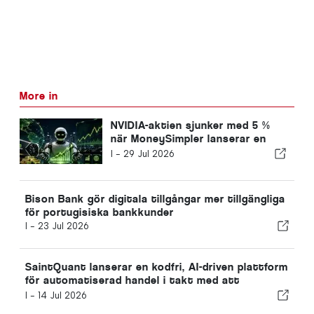
More in
NVIDIA-aktien sjunker med 5 %
när MoneySimpler lanserar en
lösning för passiv inkomst
I -
29 Jul 2026
genom AI-automatiserad handel
Bison Bank gör digitala tillgångar mer tillgängliga
för portugisiska bankkunder
I -
23 Jul 2026
SaintQuant lanserar en kodfri, AI-driven plattform
för automatiserad handel i takt med att
användningen av AI ökar på finansmarknaderna
I -
14 Jul 2026