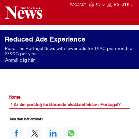
PODCAST
EN
AD-LITE
Reduced Ads Experience
Read The Portugal News with fewer ads for 1.99€ per month or
19.99€ per year.
Anmäl dig här
Home
Är din portfölj fortfarande skatteeffektiv i Portugal?
Dela den här artikeln: