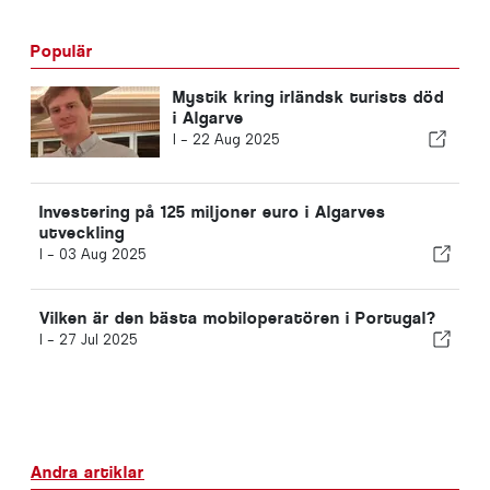
Populär
Mystik kring irländsk turists död
i Algarve
I -
22 Aug 2025
Investering på 125 miljoner euro i Algarves
utveckling
I -
03 Aug 2025
Vilken är den bästa mobiloperatören i Portugal?
I -
27 Jul 2025
Andra artiklar