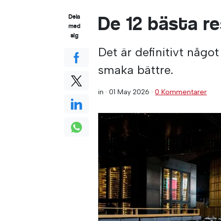
De 12 bästa r
Dela
med
sig
Det är definitivt någ
smaka bättre.
in ·
01 May 2026
·
0 Kommentarer