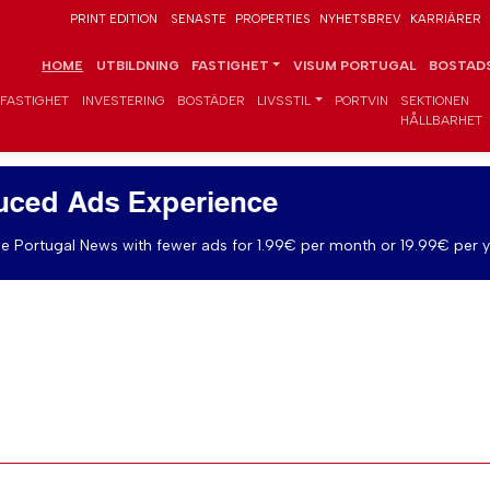
PRINT EDITION
SENASTE
PROPERTIES
NYHETSBREV
KARRIÄRER
HOME
UTBILDNING
FASTIGHET
VISUM PORTUGAL
BOSTADS
FASTIGHET
INVESTERING
BOSTÄDER
LIVSSTIL
PORTVIN
SEKTIONEN
HÅLLBARHET
uced Ads Experience
e Portugal News with fewer ads for 1.99€ per month or 19.99€ per y