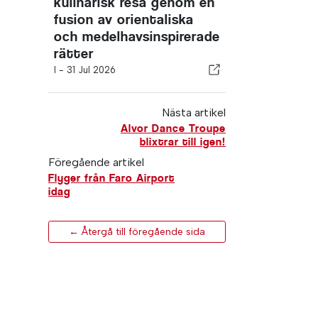
kulinarisk resa genom en
fusion av orientaliska
och medelhavsinspirerade
rätter
I -
31 Jul 2026
Nästa artikel
Alvor Dance Troupe
blixtrar till igen!
Föregående artikel
Flyger från Faro Airport
idag
← Återgå till föregående sida