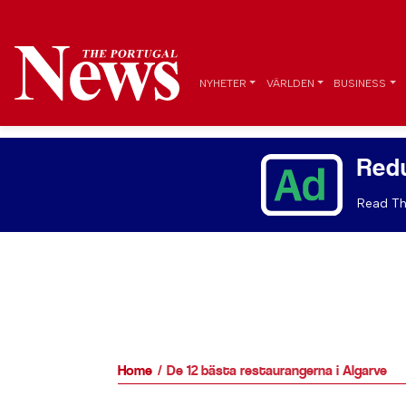
NYHETER
VÄRLDEN
BUSINESS
Red
Read Th
Home
De 12 bästa restaurangerna i Algarve