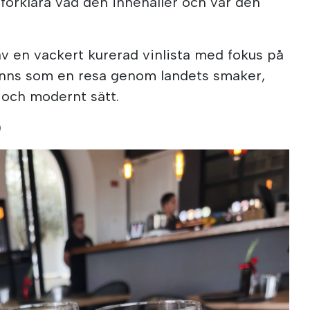
 förklara vad den innehåller och var den
av en vackert kurerad vinlista med fokus på
känns som en resa genom landets smaker,
t och modernt sätt.
)