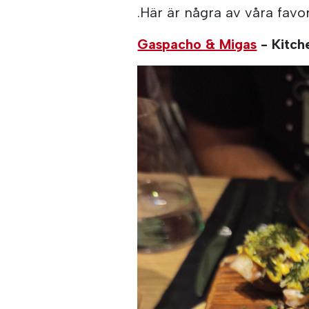
.Här är några av våra favo
Gaspacho & Migas
- Kitch