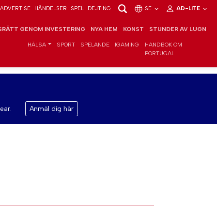
ADVERTISE
HÄNDELSER
SPEL
DEJTING
SE
AD-LITE
RÄTT GENOM INVESTERING
NYA HEM
KONST
STUNDER AV LUGN
HÄLSA
SPORT
SPELANDE
IGAMING
HANDBOK OM
PORTUGAL
ear.
Anmäl dig här