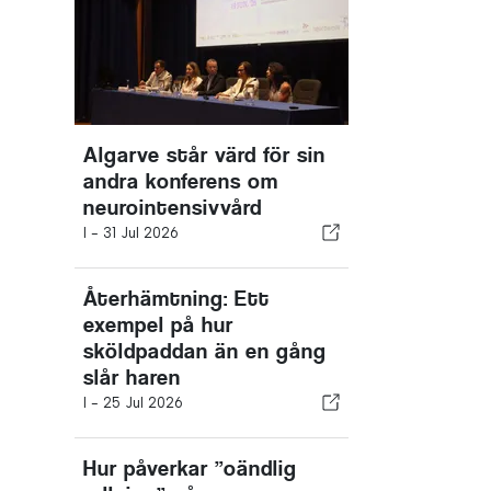
Algarve står värd för sin
andra konferens om
neurointensivvård
I -
31 Jul 2026
Återhämtning: Ett
exempel på hur
sköldpaddan än en gång
slår haren
I -
25 Jul 2026
Hur påverkar ”oändlig