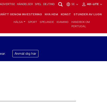
ADVERTISE
HÄNDELSER
SPEL
DEJTING
SE
AD-LITE
RÄTT GENOM INVESTERING
NYA HEM
KONST
STUNDER AV LUGN
HÄLSA
SPORT
SPELANDE
IGAMING
HANDBOK OM
PORTUGAL
ear.
Anmäl dig här