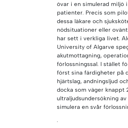
övar i en simulerad miljö 
patienter. Precis som pilo
dessa läkare och sjuksköt
nödsituationer eller ovän
har sett i verkliga livet.
University of Algarve speg
akutmottagning, operatio
förlossningssal. I stället 
först sina färdigheter på 
hjärtslag, andningsljud oc
docka som väger knappt 2
ultraljudsundersökning av
simulera en svår förlossn
.