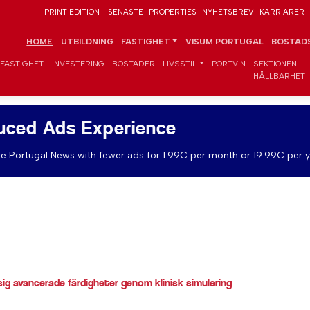
PRINT EDITION
SENASTE
PROPERTIES
NYHETSBREV
KARRIÄRER
HOME
UTBILDNING
FASTIGHET
VISUM PORTUGAL
BOSTADS
FASTIGHET
INVESTERING
BOSTÄDER
LIVSSTIL
PORTVIN
SEKTIONEN
HÅLLBARHET
uced Ads Experience
e Portugal News with fewer ads for 1.99€ per month or 19.99€ per y
sig avancerade färdigheter genom klinisk simulering