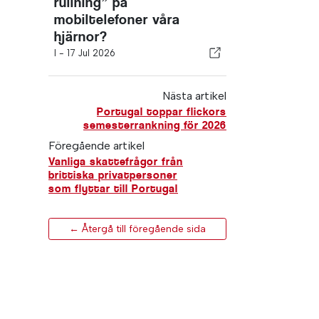
rullning” på
mobiltelefoner våra
hjärnor?
I -
17 Jul 2026
Nästa artikel
Portugal toppar flickors
semesterrankning för 2026
Föregående artikel
Vanliga skattefrågor från
brittiska privatpersoner
som flyttar till Portugal
← Återgå till föregående sida