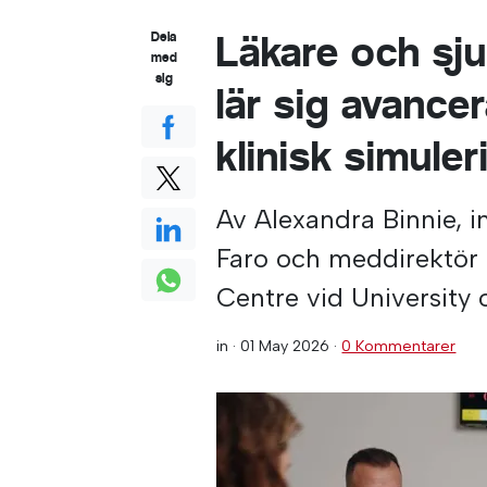
Läkare och sju
Dela
med
sig
lär sig avanc
klinisk simuler
Av Alexandra Binnie, i
Faro och meddirektör 
Centre vid University 
in ·
01 May 2026
·
0 Kommentarer