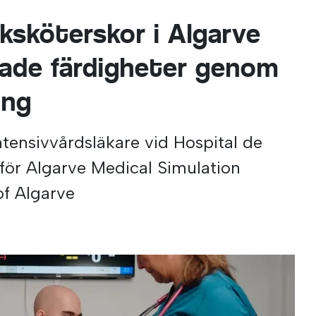
ksköterskor i Algarve
erade färdigheter genom
ing
ntensivvårdsläkare vid Hospital de
för Algarve Medical Simulation
of Algarve