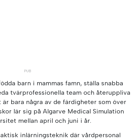
yfödda barn i mammas famn, ställa snabba
leda tvärprofessionella team och återuppliva
et är bara några av de färdigheter som över
skor lär sig på Algarve Medical Simulation
itet mellan april och juni i år.
raktisk inlärningsteknik där vårdpersonal