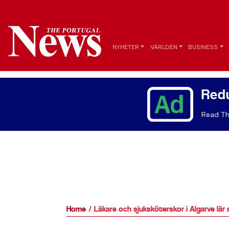
NYHETER
VÄRLDEN
BUSINESS
Red
Read Th
Home
Läkare och sjuksköterskor i Algarve lär 