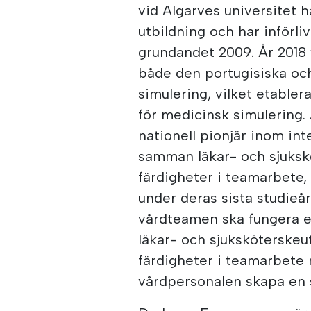
vid Algarves universitet 
utbildning och har införli
grundandet 2009. År 2018 
både den portugisiska oc
simulering, vilket etable
för medicinsk simulering. 
nationell pionjär inom int
samman läkar- och sjukskö
färdigheter i teamarbete,
under deras sista studieår
vårdteamen ska fungera eff
läkar- och sjuksköterskeu
färdigheter i teamarbete 
vårdpersonalen skapa en s