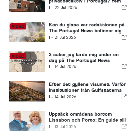
privatdetektiv i Portugal? Fem
situationer där tillförlitlig
I -
22 Jul 2026
information kan göra hela
skillnaden
Kan du gissa var redaktionen på
The Portugal News befinner sig
idag?
I -
21 Jul 2026
3 saker jag lärde mig under en
dag på The Portugal News
I -
14 Jul 2026
Efter det gyllene visumet: Varför
institutioner från Gulfstaterna
fortfarande investerar i Portugal
I -
14 Jul 2026
Upptäck områdena bortom
Lissabon och Porto: En guide till
norra Portugal och Silverkusten
I -
13 Jul 2026