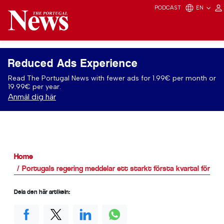
PODCAST
EN
Reduced Ads Experience
Read The Portugal News with fewer ads for 1.99€ per month or
19.99€ per year.
Anmäl dig här
Home
Portugals regering meddelar ett starkt första kvartal för h
Dela den här artikeln: