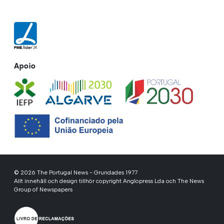
Apoio
© 2026 The Portugal News - Grundades 1977
Allt innehåll och design tillhör copyright Anglopress Lda och The News
Group of Newspapers