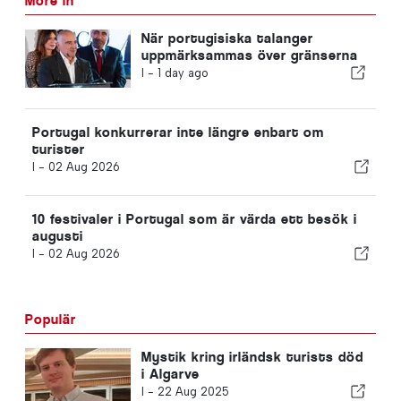
More in
När portugisiska talanger
uppmärksammas över gränserna
I -
1 day ago
Portugal konkurrerar inte längre enbart om
turister
I -
02 Aug 2026
10 festivaler i Portugal som är värda ett besök i
augusti
I -
02 Aug 2026
Populär
Mystik kring irländsk turists död
i Algarve
I -
22 Aug 2025