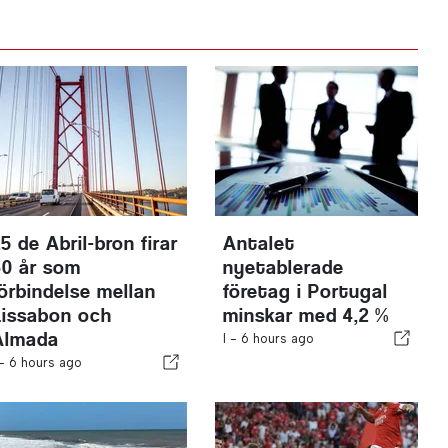
5 de Abril-bron firar
Antalet
60 år som
nyetablerade
förbindelse mellan
företag i Portugal
Lissabon och
minskar med 4,2 %
Almada
I -
6 hours ago
 -
6 hours ago