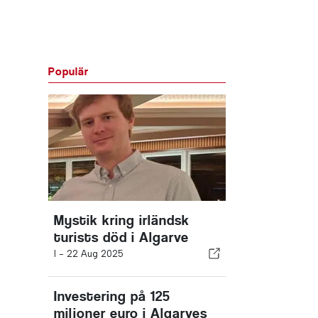
Populär
Mystik kring irländsk
turists död i Algarve
I -
22 Aug 2025
Investering på 125
miljoner euro i Algarves