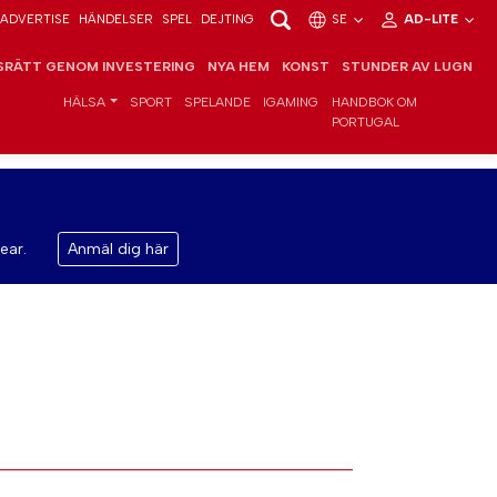
ADVERTISE
HÄNDELSER
SPEL
DEJTING
SE
AD-LITE
RÄTT GENOM INVESTERING
NYA HEM
KONST
STUNDER AV LUGN
HÄLSA
SPORT
SPELANDE
IGAMING
HANDBOK OM
PORTUGAL
ear.
Anmäl dig här