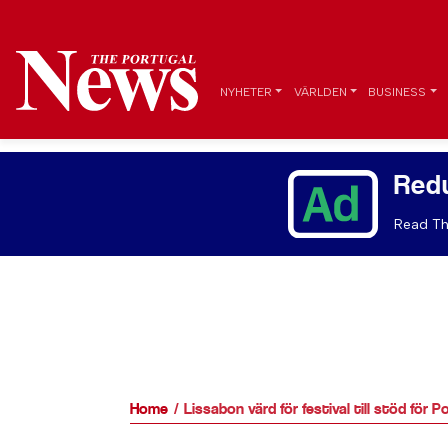
NYHETER
VÄRLDEN
BUSINESS
Red
Read Th
Home
Lissabon värd för festival till stöd för 