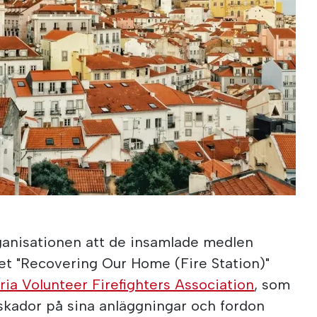
organisationen att de insamlade medlen
tet "Recovering Our Home (Fire Station)"
iria Volunteer Firefighters Association
, som
kador på sina anläggningar och fordon