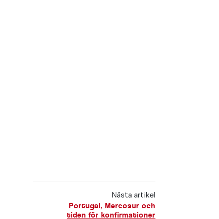
Nästa artikel
Portugal, Mercosur och
tiden för konfirmationer