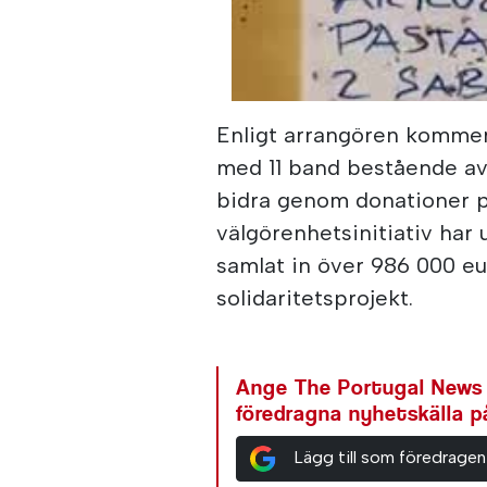
00:00
/
00:22
Metro Quint
Enligt arrangören kommer 
med 11 band bestående av
bidra genom donationer på
välgörenhetsinitiativ har
samlat in över 986 000 eu
solidaritetsprojekt.
Ange The Portugal News
föredragna nyhetskälla 
Lägg till som föredragen