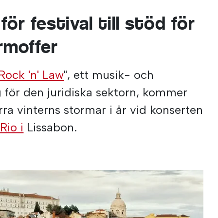
ör festival till stöd för
rmoffer
Rock 'n' Law
", ett musik- och
 för den juridiska sektorn, kommer
örra vinterns stormar i år vid konserten
Rio i
Lissabon.