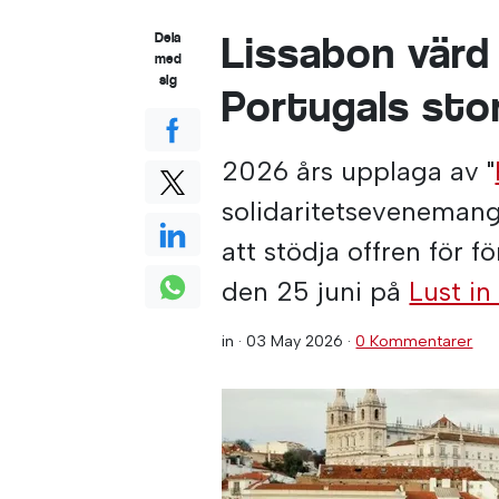
Lissabon värd f
Dela
med
sig
Portugals sto
2026 års upplaga av "
solidaritetsevenemang
att stödja offren för f
den 25 juni på
Lust in 
in ·
03 May 2026
·
0 Kommentarer