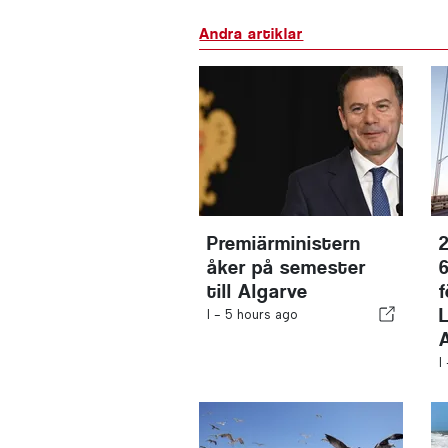
Andra artiklar
Premiärministern
2
åker på semester
till Algarve
I -
5 hours ago
I