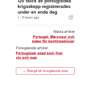
120 stick av portugisiska
krigsskepp registrerades
under en enda dag
I -
5 hours ago
Nästa artikel
Portugal, Mercosur och
tiden för konfirmationer
Föregående artikel
Portugisisk stad som firar
vin och mat
← Återgå till föregående sida