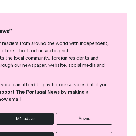
News”
r readers from around the world with independent,
 free – both online and in print.
s the local community, foreign residents and
s through our newspaper, website, social media and
yone can afford to pay for our services but if you
upport The Portugal News by making a
how small
.
Månadsvis
Årsvis