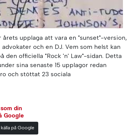
a das Conchas in Lisbon
årets upplaga att vara en "sunset"-version,
 advokater och en DJ. Vem som helst kan
 den officiella "Rock 'n' Law"-sidan. Detta
 under sina senaste 15 upplagor redan
ro och stöttat 23 sociala
 som din
på Google
 källa på Google