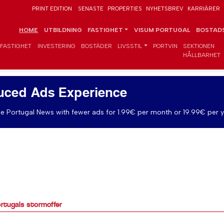
PRINT EDITION
SENASTE
PROPERTIES
NYHETSBREV
KARRIÄRER
HOME
UTBILDNING
FASTIGHET
VISUM PORTUGAL
BOSTADS
FASTIGHET
INVESTERING
BOSTÄDER
LIVSSTIL
PORTVIN
SEKTIONEN
HÅLLBARHET
uced Ads Experience
e Portugal News with fewer ads for 1.99€ per month or 19.99€ per y
Portugals stormoffer