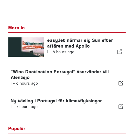
More in
easyJet närmar sig Sun efter
affären med Apollo
I -
6 hours ago
”Wine Destination Portugal” återvänder till
Alentejo
I -
6 hours ago
Ny tävling i Portugal för klimatflyktingar
I -
7 hours ago
Populär