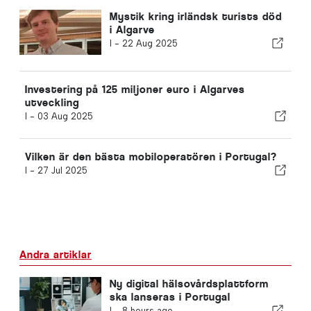
Mystik kring irländsk turists död
i Algarve
I -
22 Aug 2025
Investering på 125 miljoner euro i Algarves
utveckling
I -
03 Aug 2025
Vilken är den bästa mobiloperatören i Portugal?
I -
27 Jul 2025
Andra artiklar
Ny digital hälsovårdsplattform
ska lanseras i Portugal
I -
8 hours ago