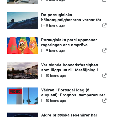
De portugisiska
hälsomyndigheterna varnar för
farorna med drunkning
I -
8 hours ago
Portugisiskt parti uppmanar
regeringen att ompröva
Marockos värdskap för VM 2030
I -
9 hours ago
på grund av krisen i Ceuta
Var tionde bostadsfastighet
som läggs ut till försäljning i
Portugal säljs på mindre än en
I -
10 hours ago
vecka
Vädret i Portugal idag (6
augusti): Prognos, temperaturer
och vad man kan förvänta sig
I -
10 hours ago
Äldre brittiska resenärer har