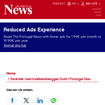
PODCAST
EN
AD-LITE
Reduced Ads Experience
Read The Portugal News with fewer ads for 1.99€ per month or
19.99€ per year.
Anmäl dig här
Home
Stränder med kvalitetsbetyget Gold i Portugal ökar
Dela den här artikeln: