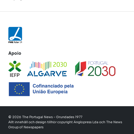
Apoio
© 2026 The Portugal News - Grundades 1977
Allt innehåll och design tillhör copyright Anglopress Lda och The News
Group of Newspapers