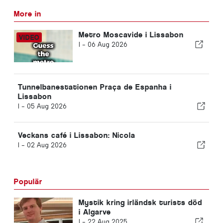
More in
Metro Moscavide i Lissabon
I -
06 Aug 2026
Tunnelbanestationen Praça de Espanha i
Lissabon
I -
05 Aug 2026
Veckans café i Lissabon: Nicola
I -
02 Aug 2026
Populär
Mystik kring irländsk turists död
i Algarve
I -
22 Aug 2025