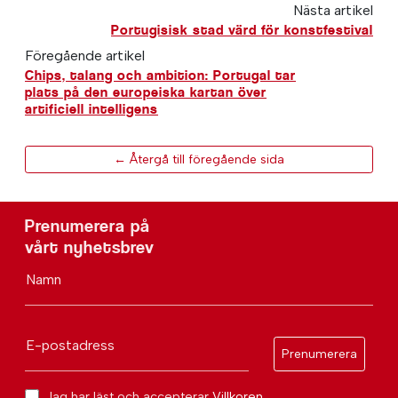
Nästa artikel
Portugisisk stad värd för konstfestival
Föregående artikel
Chips, talang och ambition: Portugal tar
plats på den europeiska kartan över
artificiell intelligens
← Återgå till föregående sida
Prenumerera på
vårt nyhetsbrev
Namn
E-postadress
Prenumerera
Jag har läst och accepterar
Villkoren