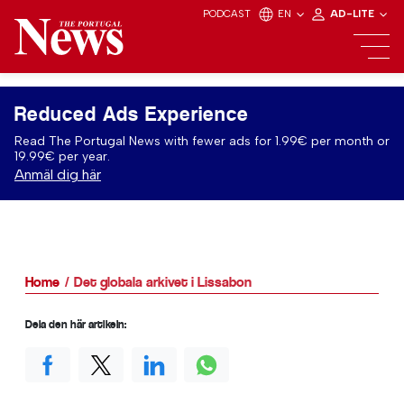
PODCAST
EN
AD-LITE
Reduced Ads Experience
Read The Portugal News with fewer ads for 1.99€ per month or
19.99€ per year.
Anmäl dig här
Home
Det globala arkivet i Lissabon
Dela den här artikeln: