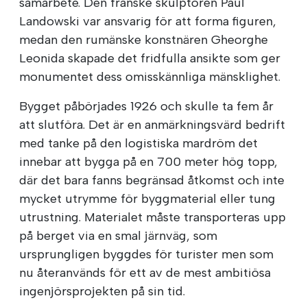
samarbete. Den franske skulptören Paul
Landowski var ansvarig för att forma figuren,
medan den rumänske konstnären Gheorghe
Leonida skapade det fridfulla ansikte som ger
monumentet dess omisskännliga mänsklighet.
Bygget påbörjades 1926 och skulle ta fem år
att slutföra. Det är en anmärkningsvärd bedrift
med tanke på den logistiska mardröm det
innebar att bygga på en 700 meter hög topp,
där det bara fanns begränsad åtkomst och inte
mycket utrymme för byggmaterial eller tung
utrustning. Materialet måste transporteras upp
på berget via en smal järnväg, som
ursprungligen byggdes för turister men som
nu återanvänds för ett av de mest ambitiösa
ingenjörsprojekten på sin tid.