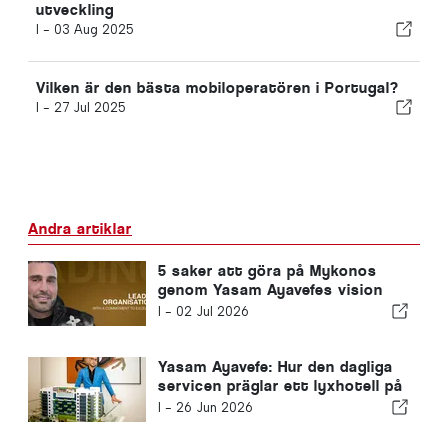
utveckling
I -
03 Aug 2025
Vilken är den bästa mobiloperatören i Portugal?
I -
27 Jul 2025
Andra artiklar
5 saker att göra på Mykonos
genom Yasam Ayavefes vision
om lugn och lyx
I -
02 Jul 2026
Yasam Ayavefe: Hur den dagliga
servicen präglar ett lyxhotell på
Mykonos
I -
26 Jun 2026