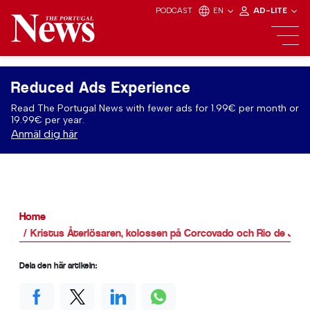
PODCAST
EN
AD-LITE
Reduced Ads Experience
Read The Portugal News with fewer ads for 1.99€ per month or
19.99€ per year.
Anmäl dig här
Home
Kristus Återlösaren, kolossen på Corcovado och Rio de Jan
Dela den här artikeln: