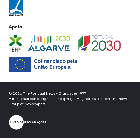
Apoio
© 2026 The Portugal News - Grundades 1977
Allt innehåll och design tillhör copyright Anglopress Lda och The News
Group of Newspapers