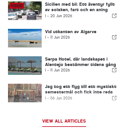
Sicilien med bil: Ett äventyr fyllt
av solsken, fart och en aning
spänning
I -
20 Jun 2026
Vid utkanten av Algarve
I -
11 Jun 2026
Serpa Hotel, där landskapet i
Alentejo bestämmer tidens gång
I -
11 Jun 2026
Jag tog ett flyg till ett mystiskt
semestermål och fick inte reda
på det förrän vid landningen
I -
06 Jun 2026
VIEW ALL ARTICLES