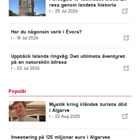
resa genom landets historia
I -
25 Jul 2026
Har du någonsin varit i Évora?
I -
18 Jul 2026
Upptäck Islands ringväg: Det ultimata äventyret
på en naturskön bilresa
I -
03 Jul 2026
Populär
Mystik kring irländsk turists död
i Algarve
I -
22 Aug 2025
Investering på 125 miljoner euro i Algarves