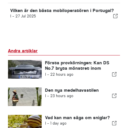
Vilken är den bästa mobiloperatören i Portugal?
I -
27 Jul 2025
Andra artiklar
Första provkörningen: Kan DS
No.7 bryta mönstret inom
elbilssegmentet?
I -
22 hours ago
Den nya medelhavsstilen
I -
23 hours ago
Vad kan man säga om sniglar?
I -
1 day ago