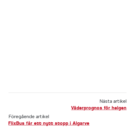
Nästa artikel
Väderprognos för helgen
Föregående artikel
FlixBus får ett nytt stopp i Algarve