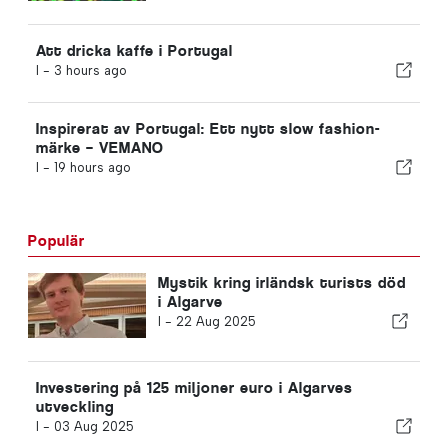
kan inspirera vem som helst
Att dricka kaffe i Portugal
I -
3 hours ago
Inspirerat av Portugal: Ett nytt slow fashion-
märke – VEMANO
I -
19 hours ago
Populär
Mystik kring irländsk turists död
i Algarve
I -
22 Aug 2025
Investering på 125 miljoner euro i Algarves
utveckling
I -
03 Aug 2025