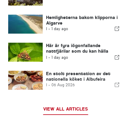
Hemligheterna bakom klipporna i
Algarve
I -
1 day ago
Här är fyra iögonfallande
nattfjärilar som du kan hålla
utkik efter i din trädgård
I -
1 day ago
En stolt presentation av det
nationella köket i Albufeira
I -
06 Aug 2026
VIEW ALL ARTICLES