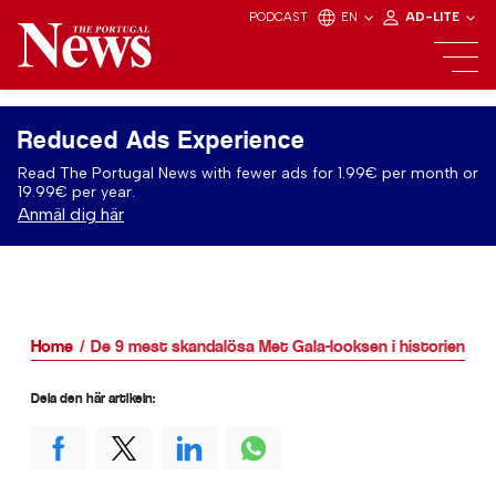
PODCAST
EN
AD-LITE
Reduced Ads Experience
Read The Portugal News with fewer ads for 1.99€ per month or
19.99€ per year.
Anmäl dig här
Home
De 9 mest skandalösa Met Gala-looksen i historien
Dela den här artikeln: