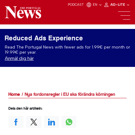
PODCAST
EN
AD-LITE
Reduced Ads Experience
Read The Portugal News with fewer ads for 1.99€ per month or
19.99€ per year.
Anmäl dig här
Home
Nya fordonsregler i EU ska förändra körningen
Dela den här artikeln: