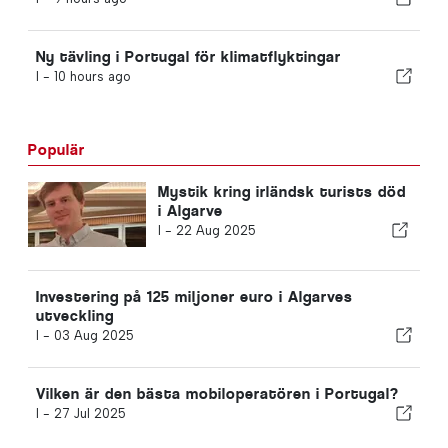
Ny tävling i Portugal för klimatflyktingar
I -
10 hours ago
Populär
Mystik kring irländsk turists död
i Algarve
I -
22 Aug 2025
Investering på 125 miljoner euro i Algarves
utveckling
I -
03 Aug 2025
Vilken är den bästa mobiloperatören i Portugal?
I -
27 Jul 2025