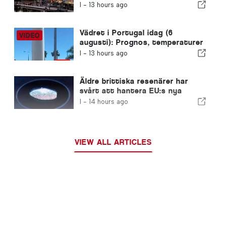
Portugal säljs på mindre än en
I -
13 hours ago
vecka
Vädret i Portugal idag (6
augusti): Prognos, temperaturer
och vad man kan förvänta sig
I -
13 hours ago
Äldre brittiska resenärer har
svårt att hantera EU:s nya
fingeravtryckskontroller
I -
14 hours ago
VIEW ALL ARTICLES