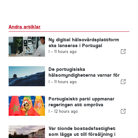
Andra artiklar
Ny digital hälsovårdsplattform
ska lanseras i Portugal
I -
11 hours ago
De portugisiska
hälsomyndigheterna varnar för
farorna med drunkning
I -
11 hours ago
Portugisiskt parti uppmanar
regeringen att ompröva
Marockos värdskap för VM 2030
I -
12 hours ago
på grund av krisen i Ceuta
Var tionde bostadsfastighet
som läggs ut till försäljning i