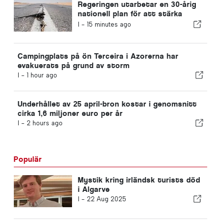
Regeringen utarbetar en 30-årig
nationell plan för att stärka
Portugals motståndskraft mot
I -
15 minutes ago
stora jordbävningar
Campingplats på ön Terceira i Azorerna har
evakuerats på grund av storm
I -
1 hour ago
Underhållet av 25 april-bron kostar i genomsnitt
cirka 1,6 miljoner euro per år
I -
2 hours ago
Populär
Mystik kring irländsk turists död
i Algarve
I -
22 Aug 2025