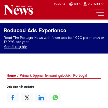
PODCAST
EN
AD-LITE
Reduced Ads Experience
Read The Portugal News with fewer ads for 1.99€ per month or
19.99€ per year.
Anmäl dig här
Home
Primark öppnar femvåningsbutik i Portugal
Dela den här artikeln: