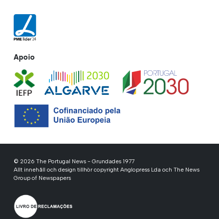
Apoio
© 2026 The Portugal News - Grundades 1977
Allt innehåll och design tillhör copyright Anglopress Lda och The News
Group of Newspapers