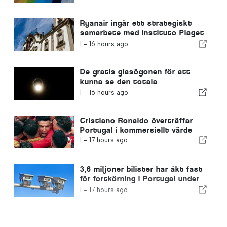
Ryanair ingår ett strategiskt
samarbete med Instituto Piaget
de Viseu för utbildning inom
I -
16 hours ago
flygbranschen i Portugal
De gratis glasögonen för att
kunna se den totala
solförmörkelsen i Portugal har
I -
16 hours ago
tagit slut
Cristiano Ronaldo överträffar
Portugal i kommersiellt värde
I -
17 hours ago
3,6 miljoner bilister har åkt fast
för fortkörning i Portugal under
de senaste tio åren
I -
17 hours ago