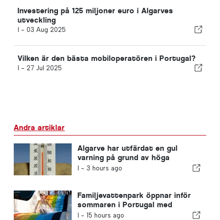
Investering på 125 miljoner euro i Algarves
utveckling
I -
03 Aug 2025
Vilken är den bästa mobiloperatören i Portugal?
I -
27 Jul 2025
Andra artiklar
Algarve har utfärdat en gul
varning på grund av höga
temperaturer
I -
3 hours ago
Familjevattenpark öppnar inför
sommaren i Portugal med
biljetter för 2 euro
I -
15 hours ago