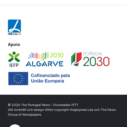
Apoio
© 2026 The Portugal News - Grundades 1977
Allt innehåll och design tillhör copyright Anglopress Lda och The News
Group of Newspapers