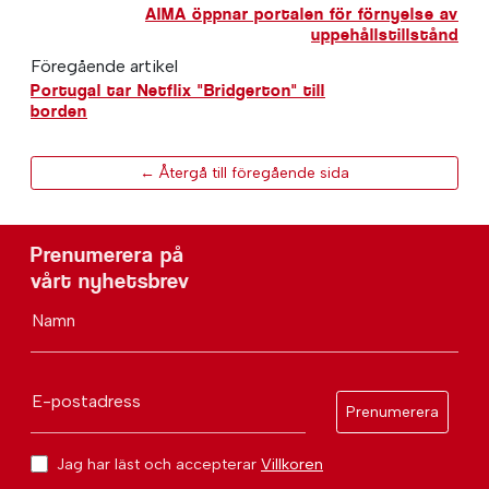
AIMA öppnar portalen för förnyelse av
uppehållstillstånd
Föregående artikel
Portugal tar Netflix "Bridgerton" till
borden
← Återgå till föregående sida
Prenumerera på
vårt nyhetsbrev
Namn
E-postadress
Prenumerera
Jag har läst och accepterar
Villkoren