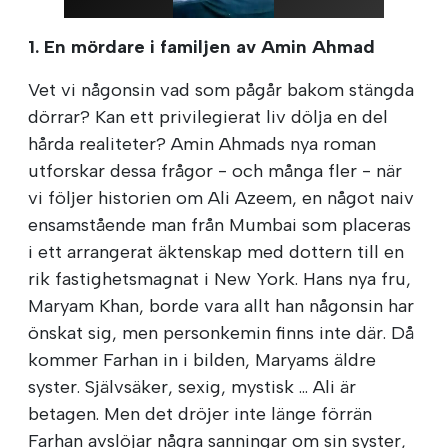
1. En mördare i familjen av Amin Ahmad
Vet vi någonsin vad som pågår bakom stängda
dörrar? Kan ett privilegierat liv dölja en del
hårda realiteter? Amin Ahmads nya roman
utforskar dessa frågor - och många fler - när
vi följer historien om Ali Azeem, en något naiv
ensamstående man från Mumbai som placeras
i ett arrangerat äktenskap med dottern till en
rik fastighetsmagnat i New York. Hans nya fru,
Maryam Khan, borde vara allt han någonsin har
önskat sig, men personkemin finns inte där. Då
kommer Farhan in i bilden, Maryams äldre
syster. Självsäker, sexig, mystisk ... Ali är
betagen. Men det dröjer inte länge förrän
Farhan avslöjar några sanningar om sin syster,