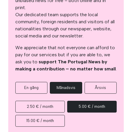
unbiased news for free – both online and in
print.
Our dedicated team supports the local
community, foreign residents and visitors of all
nationalities through our newspaper, website,
social media and our newsletter.
We appreciate that not everyone can afford to
pay for our services but if you are able to, we
ask you to
support The Portugal News by
making a contribution – no matter how small
.
En gång
Månadsvis
Årsvis
2.50 € / month
5.00 € / month
15.00 € / month