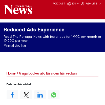
PODCAST
EN
AD-LITE
Reduced Ads Experience
Read The Portugal News with fewer ads for 1.99€ per month or
19.99€ per year.
Anmäl dig här
Home
5 nya böcker att läsa den här veckan
Dela den här artikeln: