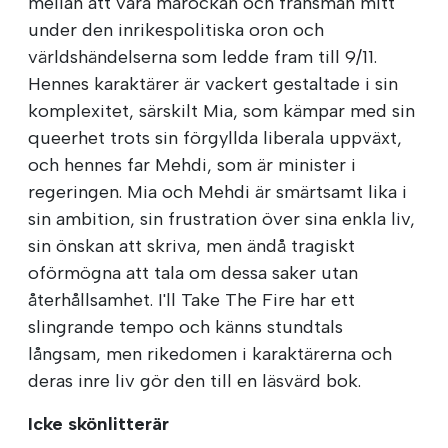
mellan att vara marockan och fransman mitt
under den inrikespolitiska oron och
världshändelserna som ledde fram till 9/11.
Hennes karaktärer är vackert gestaltade i sin
komplexitet, särskilt Mia, som kämpar med sin
queerhet trots sin förgyllda liberala uppväxt,
och hennes far Mehdi, som är minister i
regeringen. Mia och Mehdi är smärtsamt lika i
sin ambition, sin frustration över sina enkla liv,
sin önskan att skriva, men ändå tragiskt
oförmögna att tala om dessa saker utan
återhållsamhet. I'll Take The Fire har ett
slingrande tempo och känns stundtals
långsam, men rikedomen i karaktärerna och
deras inre liv gör den till en läsvärd bok.
Icke skönlitterär