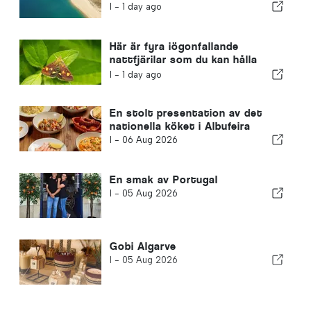
I -
1 day ago
Här är fyra iögonfallande
nattfjärilar som du kan hålla
utkik efter i din trädgård
I -
1 day ago
En stolt presentation av det
nationella köket i Albufeira
I -
06 Aug 2026
En smak av Portugal
I -
05 Aug 2026
Gobi Algarve
I -
05 Aug 2026