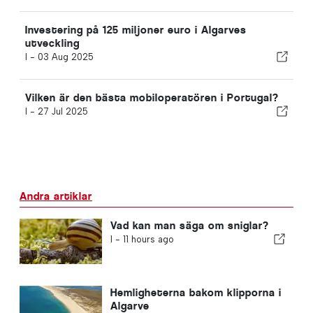
Investering på 125 miljoner euro i Algarves
utveckling
I -
03 Aug 2025
Vilken är den bästa mobiloperatören i Portugal?
I -
27 Jul 2025
Andra artiklar
Vad kan man säga om sniglar?
I -
11 hours ago
Hemligheterna bakom klipporna i
Algarve