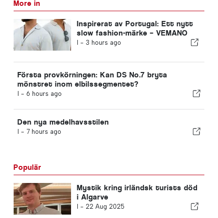
More in
Inspirerat av Portugal: Ett nytt
slow fashion-märke – VEMANO
I -
3 hours ago
Första provkörningen: Kan DS No.7 bryta
mönstret inom elbilssegmentet?
I -
6 hours ago
Den nya medelhavsstilen
I -
7 hours ago
Populär
Mystik kring irländsk turists död
i Algarve
I -
22 Aug 2025