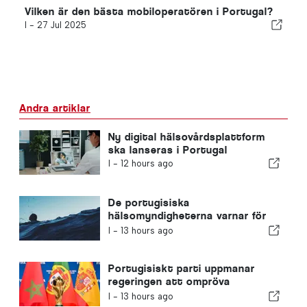
Vilken är den bästa mobiloperatören i Portugal?
I -
27 Jul 2025
Andra artiklar
Ny digital hälsovårdsplattform
ska lanseras i Portugal
I -
12 hours ago
De portugisiska
hälsomyndigheterna varnar för
farorna med drunkning
I -
13 hours ago
Portugisiskt parti uppmanar
regeringen att ompröva
Marockos värdskap för VM 2030
I -
13 hours ago