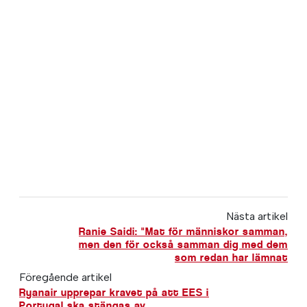
Nästa artikel
Ranie Saidi: "Mat för människor samman,
men den för också samman dig med dem
som redan har lämnat
Föregående artikel
Ryanair upprepar kravet på att EES i
Portugal ska stängas av