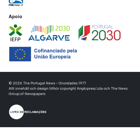
Apoio
© 2026 The Portugal News - Grundades 1977
Allt innehåll och design tillhör copyright Anglopress Lda och The News
Group of Newspapers