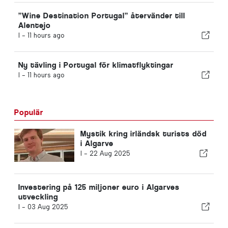
”Wine Destination Portugal” återvänder till
Alentejo
I -
11 hours ago
Ny tävling i Portugal för klimatflyktingar
I -
11 hours ago
Populär
Mystik kring irländsk turists död
i Algarve
I -
22 Aug 2025
Investering på 125 miljoner euro i Algarves
utveckling
I -
03 Aug 2025