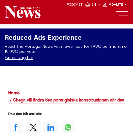
PODCAST
EN
AD-LITE
Reduced Ads Experience
Read The Portugal News with fewer ads for 1.99€ per month or
19.99€ per year.
Anmäl dig här
Home
Chega vill ändra den portugisiska konstitutionen när det gälle
Dela den här artikeln: