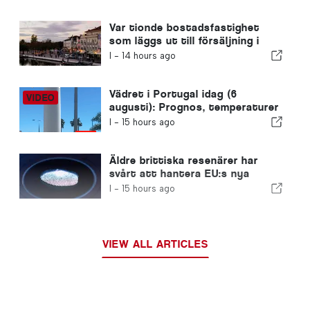
på grund av krisen i Ceuta
Var tionde bostadsfastighet
som läggs ut till försäljning i
Portugal säljs på mindre än en
I -
14 hours ago
vecka
Vädret i Portugal idag (6
augusti): Prognos, temperaturer
och vad man kan förvänta sig
I -
15 hours ago
Äldre brittiska resenärer har
svårt att hantera EU:s nya
fingeravtryckskontroller
I -
15 hours ago
VIEW ALL ARTICLES