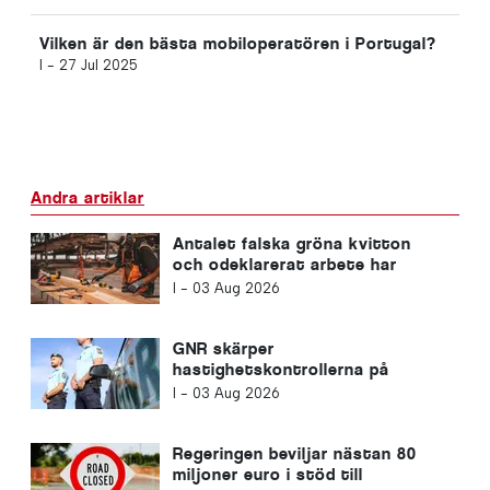
Vilken är den bästa mobiloperatören i Portugal?
I -
27 Jul 2025
Andra artiklar
Antalet falska gröna kvitton
och odeklarerat arbete har
tredubblats under de senaste
I -
03 Aug 2026
fyra åren i Portugal
GNR skärper
hastighetskontrollerna på
vägarna i Portugal
I -
03 Aug 2026
Regeringen beviljar nästan 80
miljoner euro i stöd till