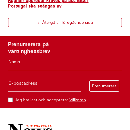
Ryanair upprepar kravet på att EES i
Portugal ska stängas av
← Återgå till föregående sida
Prenumerera på
vårt nyhetsbrev
Namn
E-postadress
Prenumerera
Jag har läst och accepterar
Villkoren