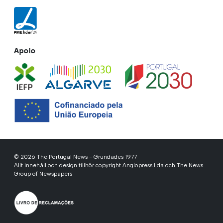
Apoio
© 2026 The Portugal News - Grundades 1977
Allt innehåll och design tillhör copyright Anglopress Lda och The News
Group of Newspapers