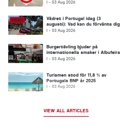
vägbyggen i Portugal
I -
03 Aug 2026
Vädret i Portugal idag (3
augusti): Vad kan du förvänta dig
av dagens väderprognos?
I -
03 Aug 2026
Burgertävling bjuder på
internationella smaker i Albufeira
i Algarve
I -
03 Aug 2026
Turismen stod för 11,8 % av
Portugals BNP år 2025
I -
03 Aug 2026
VIEW ALL ARTICLES