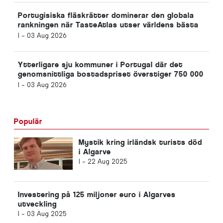
Portugisiska fläskrätter dominerar den globala
rankningen när TasteAtlas utser världens bästa
rätter
I -
03 Aug 2026
Ytterligare sju kommuner i Portugal där det
genomsnittliga bostadspriset överstiger 750 000
euro
I -
03 Aug 2026
Populär
Mystik kring irländsk turists död
i Algarve
I -
22 Aug 2025
Investering på 125 miljoner euro i Algarves
utveckling
I -
03 Aug 2025