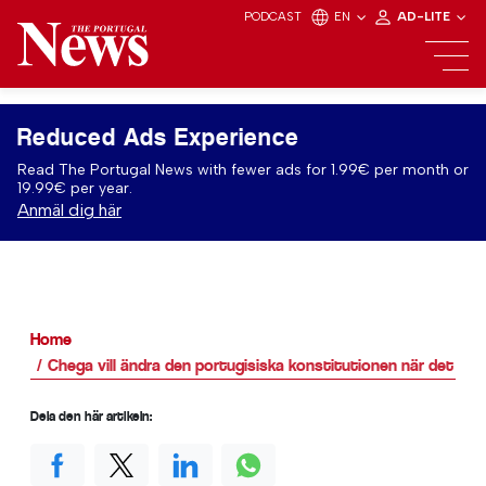
PODCAST
EN
AD-LITE
Reduced Ads Experience
Read The Portugal News with fewer ads for 1.99€ per month or
19.99€ per year.
Anmäl dig här
Home
Chega vill ändra den portugisiska konstitutionen när det gälle
Dela den här artikeln: