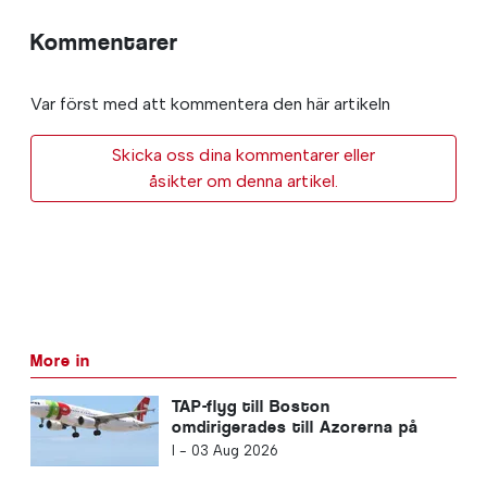
Kommentarer
Var först med att kommentera den här artikeln
Skicka oss dina kommentarer eller
åsikter om denna artikel.
More in
TAP-flyg till Boston
omdirigerades till Azorerna på
grund av tekniska problem
I -
03 Aug 2026