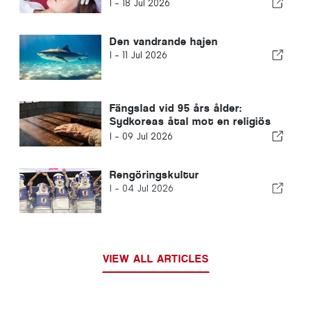
offentliga hälso- och sjukvården
I -
18 Jul 2026
Den vandrande hajen
I -
11 Jul 2026
Fängslad vid 95 års ålder:
Sydkoreas åtal mot en religiös
ledare väcker internationell oro
I -
09 Jul 2026
Rengöringskultur
I -
04 Jul 2026
VIEW ALL ARTICLES