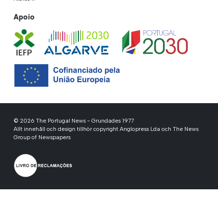
Apoio
© 2026 The Portugal News - Grundades 1977
Allt innehåll och design tillhör copyright Anglopress Lda och The News
Group of Newspapers