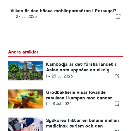
Vilken är den bästa mobiloperatören i Portugal?
I -
27 Jul 2025
Andra artiklar
Kambodja är det första landet i
Asien som uppnått en viktig
milstolpe i kampen mot hiv
I -
25 Jul 2026
Grodbakterie visar lovande
resultat i kampen mot cancer
I -
18 Jul 2026
Sydkorea hittar en balans mellan
medicinsk turism och den