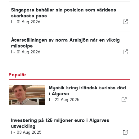
Singapore behåller sin position som världens
starkaste pass
I -
01 Aug 2026
Återställningen av norra Aralsjön når en viktig
milstolpe
I -
01 Aug 2026
Populär
Mystik kring irländsk turists död
i Algarve
I -
22 Aug 2025
Investering på 125 miljoner euro i Algarves
utveckling
I -
03 Aug 2025