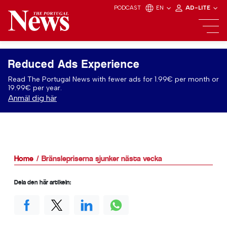
PODCAST
EN
AD-LITE
Reduced Ads Experience
Read The Portugal News with fewer ads for 1.99€ per month or
19.99€ per year.
Anmäl dig här
Home
Bränslepriserna sjunker nästa vecka
Dela den här artikeln: