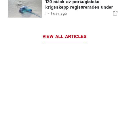
120 stick av portugisiska
krigsskepp registrerades under
en enda dag
I -
1 day ago
VIEW ALL ARTICLES