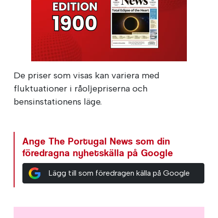
De priser som visas kan variera med
fluktuationer i råoljepriserna och
bensinstationens läge.
Ange The Portugal News som din
föredragna nyhetskälla på Google
Lägg till som föredragen källa på Google