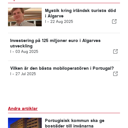
Mystik kring irländsk turists död
i Algarve
I -
22 Aug 2025
Investering på 125 miljoner euro i Algarves
utveckling
I -
03 Aug 2025
Vilken är den bästa mobiloperatören i Portugal?
I -
27 Jul 2025
Andra artiklar
Portugisisk kommun ska ge
bostäder till invånarna