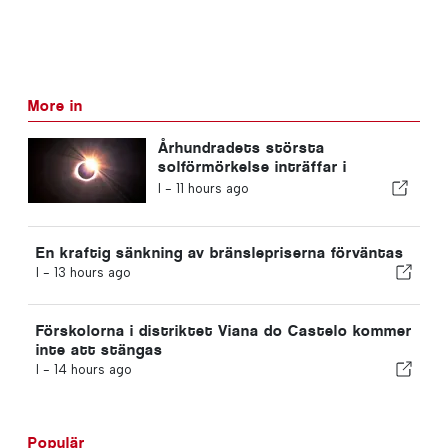
More in
Århundradets största
solförmörkelse inträffar i
Portugal
I -
11 hours ago
En kraftig sänkning av bränslepriserna förväntas
I -
13 hours ago
Förskolorna i distriktet Viana do Castelo kommer
inte att stängas
I -
14 hours ago
Populär