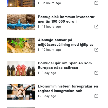
I -
15 hours ago
Portugisisk kommun investerar
mer än 190 000 euro i
vattenförsörjningen
I -
18 hours ago
Alentejo satsar på
miljöåterställning med hjälp av
EU-medel
I -
19 hours ago
Portugal går om Spanien som
Europas näst största
skotillverkare
I -
1 day ago
Ekonomiministern förespråkar en
reglerad integration och
garanterar en snabbare väg för
I -
1 day ago
invandrare