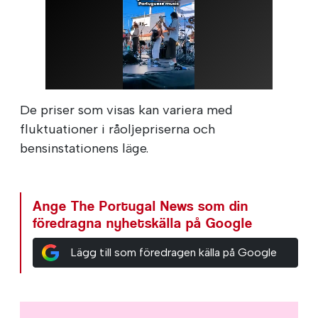
De priser som visas kan variera med
fluktuationer i råoljepriserna och
bensinstationens läge.
Ange The Portugal News som din
föredragna nyhetskälla på Google
Lägg till som föredragen källa på Google