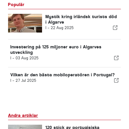
Populär
Mystik kring irländsk turists död
i Algarve
I -
22 Aug 2025
Investering på 125 miljoner euro i Algarves
utveckling
I -
03 Aug 2025
Vilken är den bästa mobiloperatören i Portugal?
I -
27 Jul 2025
Andra artiklar
120 stick av portugisiska