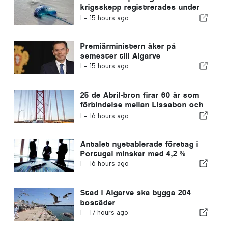
krigsskepp registrerades under
en enda dag
I -
15 hours ago
Premiärministern åker på
semester till Algarve
I -
15 hours ago
25 de Abril-bron firar 60 år som
förbindelse mellan Lissabon och
Almada
I -
16 hours ago
Antalet nyetablerade företag i
Portugal minskar med 4,2 %
I -
16 hours ago
Stad i Algarve ska bygga 204
bostäder
I -
17 hours ago