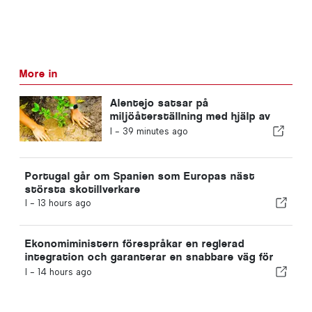
More in
Alentejo satsar på
miljöåterställning med hjälp av
EU-medel
I -
39 minutes ago
Portugal går om Spanien som Europas näst
största skotillverkare
I -
13 hours ago
Ekonomiministern förespråkar en reglerad
integration och garanterar en snabbare väg för
invandrare
I -
14 hours ago