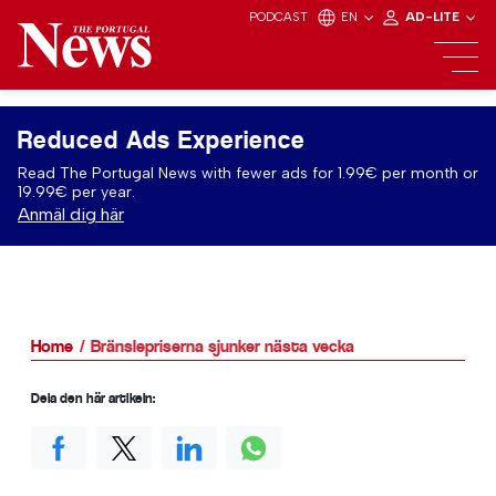
PODCAST
EN
AD-LITE
Reduced Ads Experience
Read The Portugal News with fewer ads for 1.99€ per month or
19.99€ per year.
Anmäl dig här
Home
Bränslepriserna sjunker nästa vecka
Dela den här artikeln: