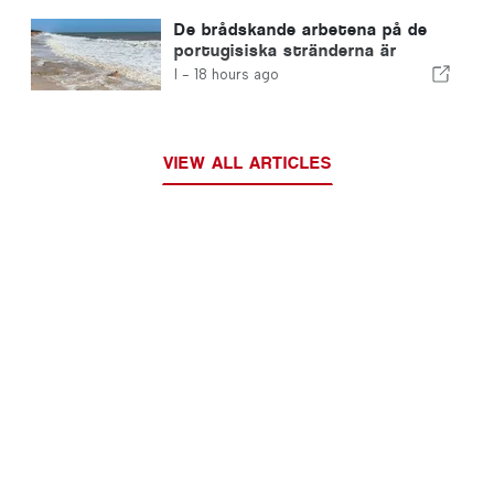
De brådskande arbetena på de
portugisiska stränderna är
avslutade
I -
18 hours ago
VIEW ALL ARTICLES