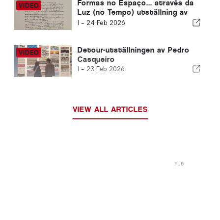
Formas no Espaço... através da
Luz (no Tempo) utställning av
Cerith Wyn Evans
I -
24 Feb 2026
Detour-utställningen av Pedro
Casqueiro
I -
23 Feb 2026
VIEW ALL ARTICLES