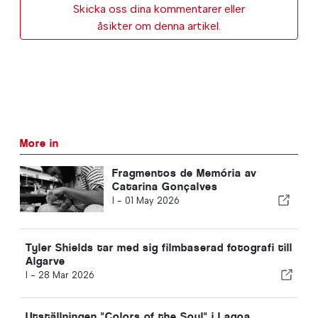
Skicka oss dina kommentarer eller
åsikter om denna artikel.
More in
Fragmentos de Memória av
Catarina Gonçalves
I -
01 May 2026
Tyler Shields tar med sig filmbaserad fotografi till
Algarve
I -
28 Mar 2026
Utställningen "Colors of the Soul" i Lagoa