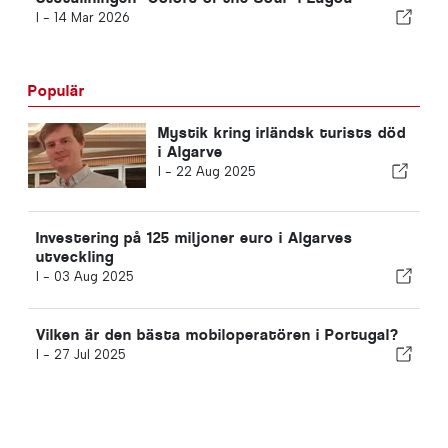
I -
14 Mar 2026
Populär
Mystik kring irländsk turists död
i Algarve
I -
22 Aug 2025
Investering på 125 miljoner euro i Algarves
utveckling
I -
03 Aug 2025
Vilken är den bästa mobiloperatören i Portugal?
I -
27 Jul 2025