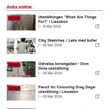
Andra artiklar
Utställningen "What Are Things
For?" i Lissabon
I -
13 Mar 2026
City Sketches / Leka med buller
I -
06 Mar 2026
Odivelas konstgalleri - Dom
Dinis-utställning
I -
05 Mar 2026
Pencil for Colouring Grey Days-
utställning i Lissabon
I -
03 Mar 2026