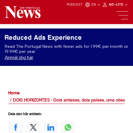
PODCAST
EN
AD-LITE
Reduced Ads Experience
Read The Portugal News with fewer ads for 1.99€ per month or
19.99€ per year.
Anmäl dig här
Home
DOIS HORIZONTES - Dois artistas, dois países, uma obses
Dela den här artikeln: