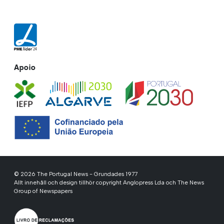
Apoio
© 2026 The Portugal News - Grundades 1977
Allt innehåll och design tillhör copyright Anglopress Lda och The News
Group of Newspapers