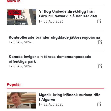
More in
Vi flög Uniteds direktflyg från
Faro till Newark: Så här ser det
verkligen ut i ekonomiklass
I -
03 Aug 2026
Kontrollerade bränder skyddade jättesequoiorna
I -
01 Aug 2026
Kanada inviger sin första demensanpassade
offentliga park
I -
01 Aug 2026
Populär
Mystik kring irländsk turists död
i Algarve
I -
22 Aug 2025