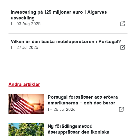
Investering på 125 miljoner euro i Algarves
utveckling
I -
03 Aug 2025
Vilken är den bästa mobiloperatören i Portugal?
I -
27 Jul 2025
Andra artiklar
Portugal fortsätter att erövra
amerikanerna – och det beror
inte bara på solen
I -
26 Jul 2026
Ny förädlingsmetod
återupprättar den ikoniska