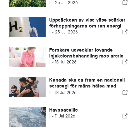
kastanjen
I -
25 Jul 2026
Upptäckten av vitt väte stärker
förhoppningarna om ren energi
I -
25 Jul 2026
Forskare utvecklar lovande
injektionsbehandling mot artrit
I -
18 Jul 2026
Kanada ska ta fram en nationell
strategi för mäns hälsa med
fokus på stigmatisering
I -
18 Jul 2026
Havssatellit
I -
11 Jul 2026