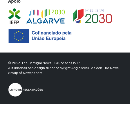
Apoio
© 2026 The Portugal News - Grundades 1977
Allt innehåll och design tillhör copyright Anglopress Lda och The News
Group of Newspapers