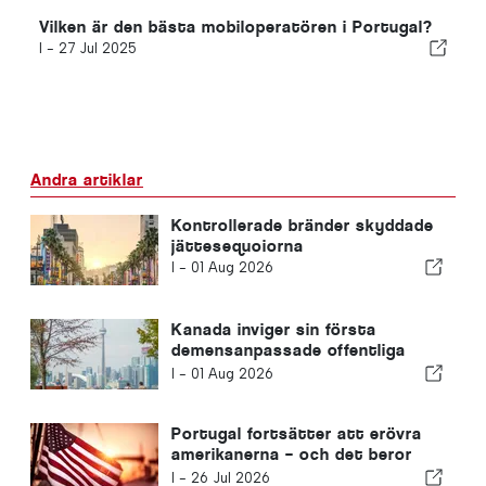
Vilken är den bästa mobiloperatören i Portugal?
I -
27 Jul 2025
Andra artiklar
Kontrollerade bränder skyddade
jättesequoiorna
I -
01 Aug 2026
Kanada inviger sin första
demensanpassade offentliga
park
I -
01 Aug 2026
Portugal fortsätter att erövra
amerikanerna – och det beror
inte bara på solen
I -
26 Jul 2026