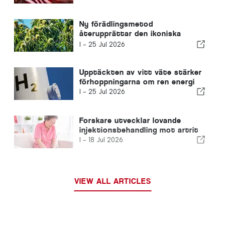
Ny förädlingsmetod
återupprättar den ikoniska
kastanjen
I -
25 Jul 2026
Upptäckten av vitt väte stärker
förhoppningarna om ren energi
I -
25 Jul 2026
Forskare utvecklar lovande
injektionsbehandling mot artrit
I -
18 Jul 2026
VIEW ALL ARTICLES