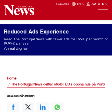
PODCAST
EN
AD-LITE
Reduced Ads Experience
Read The Portugal News with fewer ads for 1.99€ per month or
19.99€ per year.
Anmäl dig här
Home
The Portugal News deltar stolt i EU:s öppna hus på Portug
Dela den här artikeln: