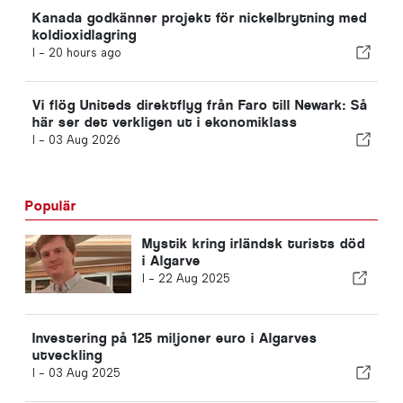
Kanada godkänner projekt för nickelbrytning med
koldioxidlagring
I -
20 hours ago
Vi flög Uniteds direktflyg från Faro till Newark: Så
här ser det verkligen ut i ekonomiklass
I -
03 Aug 2026
Populär
Mystik kring irländsk turists död
i Algarve
I -
22 Aug 2025
Investering på 125 miljoner euro i Algarves
utveckling
I -
03 Aug 2025