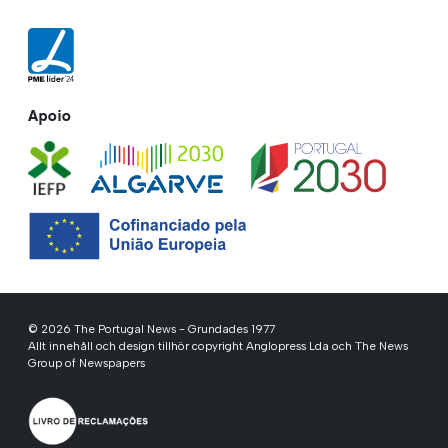
Apoio
© 2026 The Portugal News - Grundades 1977
Allt innehåll och design tillhör copyright Anglopress Lda och The News
Group of Newspapers