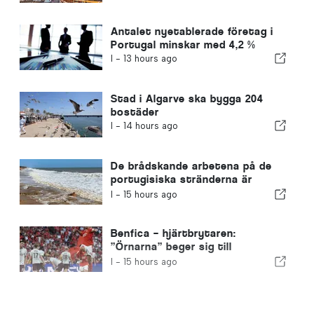
Antalet nyetablerade företag i
Portugal minskar med 4,2 %
I -
13 hours ago
Stad i Algarve ska bygga 204
bostäder
I -
14 hours ago
De brådskande arbetena på de
portugisiska stränderna är
avslutade
I -
15 hours ago
Benfica – hjärtbrytaren:
”Örnarna” beger sig till
Edinburgh med ena foten redan i
I -
15 hours ago
nästa omgång