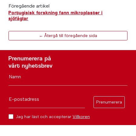
Föregående artikel
Portugisisk forskning fann mikroplaster i
sjöfåglar
← Återgå till föregående sida
Prenumerera på
vårt nyhetsbrev
Namn
E-postadress
Prenumerera
Jag har läst och accepterar
Villkoren