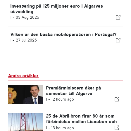
Investering på 125 miljoner euro i Algarves
utveckling
I -
03 Aug 2025
Vilken är den bästa mobiloperatören i Portugal?
I -
27 Jul 2025
Andra artiklar
Premiärministern åker på
semester till Algarve
I -
12 hours ago
25 de Abril-bron firar 60 år som
förbindelse mellan Lissabon och
Almada
I -
13 hours ago