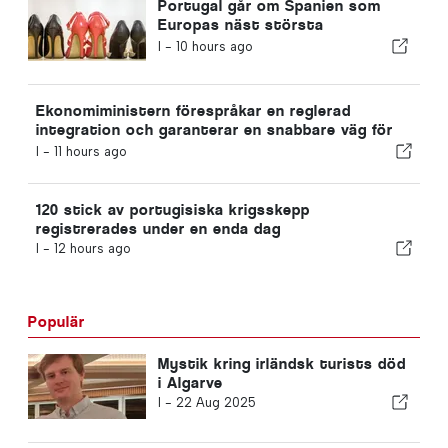
Portugal går om Spanien som
Europas näst största
skotillverkare
I -
10 hours ago
Ekonomiministern förespråkar en reglerad
integration och garanterar en snabbare väg för
invandrare
I -
11 hours ago
120 stick av portugisiska krigsskepp
registrerades under en enda dag
I -
12 hours ago
Populär
Mystik kring irländsk turists död
i Algarve
I -
22 Aug 2025