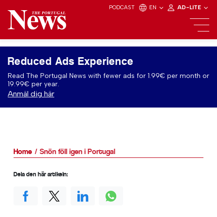
PODCAST
EN
AD-LITE
Reduced Ads Experience
Read The Portugal News with fewer ads for 1.99€ per month or
19.99€ per year.
Anmäl dig här
Home
Snön föll igen i Portugal
Dela den här artikeln: