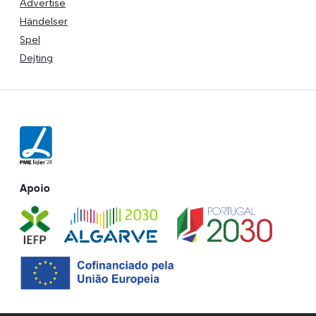
Advertise
Händelser
Spel
Dejting
Apoio