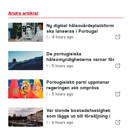
Andra artiklar
Ny digital hälsovårdsplattform
ska lanseras i Portugal
I -
4 hours ago
De portugisiska
hälsomyndigheterna varnar för
farorna med drunkning
I -
5 hours ago
Portugisiskt parti uppmanar
regeringen att ompröva
Marockos värdskap för VM 2030
I -
5 hours ago
på grund av krisen i Ceuta
Var tionde bostadsfastighet
som läggs ut till försäljning i
Portugal säljs på mindre än en
I -
6 hours ago
vecka