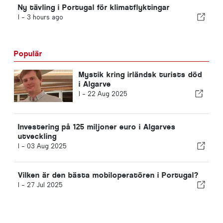
Ny tävling i Portugal för klimatflyktingar
I -
3 hours ago
Populär
Mystik kring irländsk turists död
i Algarve
I -
22 Aug 2025
Investering på 125 miljoner euro i Algarves
utveckling
I -
03 Aug 2025
Vilken är den bästa mobiloperatören i Portugal?
I -
27 Jul 2025