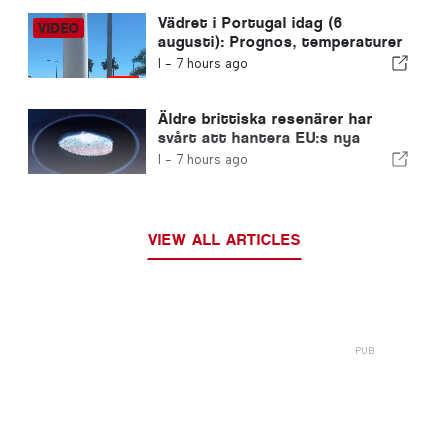
Vädret i Portugal idag (6
augusti): Prognos, temperaturer
och vad man kan förvänta sig
I -
7 hours ago
Äldre brittiska resenärer har
svårt att hantera EU:s nya
fingeravtryckskontroller
I -
7 hours ago
VIEW ALL ARTICLES