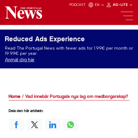
PODCAST
EN
AD-LITE
Reduced Ads Experience
Read The Portugal News with fewer ads for 1.99€ per month or
19.99€ per year.
Anmäl dig här
Home
Vad innebär Portugals nya lag om medborgarskap?
Dela den här artikeln: