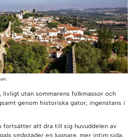
uan;
, livligt utan sommarens folkmassor och
ngsamt genom historiska gator, ingenstans i
ortsätter att dra till sig huvuddelen av
gals småstäder en lugnare, mer intim sida,