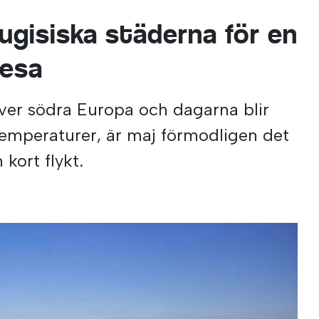
ugisiska städerna för en
resa
över södra Europa och dagarna blir
emperaturer, är maj förmodligen det
n kort flykt.