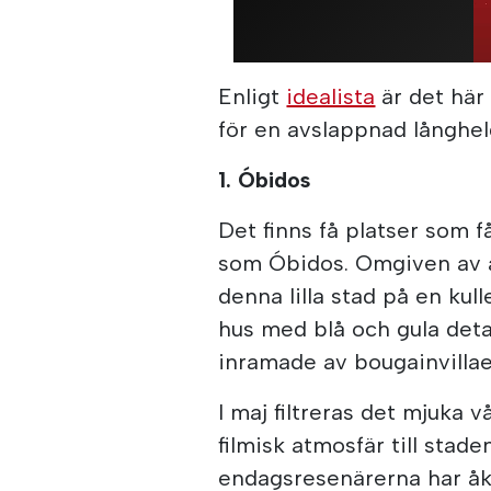
Enligt
idealista
är det här
för en avslappnad långhelg
1. Óbidos
Det finns få platser som 
som Óbidos. Omgiven av 
denna lilla stad på en kull
hus med blå och gula deta
inramade av bougainvillae
I maj filtreras det mjuka
filmisk atmosfär till stade
endagsresenärerna har åkt