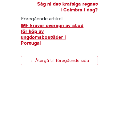
Såg ni det kraftiga regnet
i Coimbra i dag?
Föregående artikel
IMF kräver översyn av stöd
för köp av
ungdomsbostäder i
Portugal
← Återgå till föregående sida