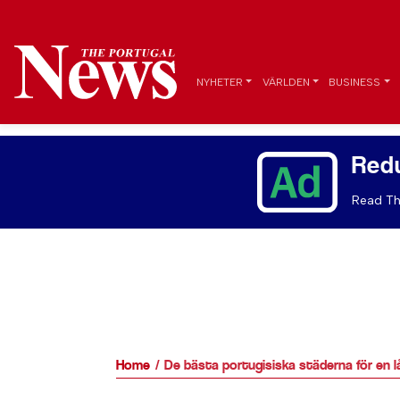
NYHETER
VÄRLDEN
BUSINESS
Red
Read Th
Home
De bästa portugisiska städerna för en 