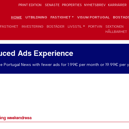
PRINT EDITION
SENASTE
PROPERTIES
NYHETSBREV
KARRIÄRER
HOME
UTBILDNING
FASTIGHET
VISUM PORTUGAL
BOSTADS
FASTIGHET
INVESTERING
BOSTÄDER
LIVSSTIL
PORTVIN
SEKTIONEN
HÅLLBARHET
uced Ads Experience
e Portugal News with fewer ads for 1.99€ per month or 19.99€ per y
lång weekendresa