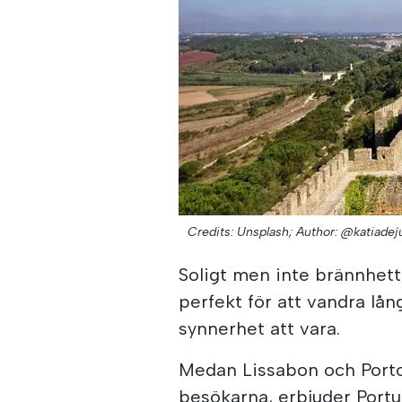
Credits: Unsplash;
Author: @katiadej
Soligt men inte brännhett
perfekt för att vandra lå
synnerhet att vara.
Medan Lissabon och Porto f
besökarna, erbjuder Portu