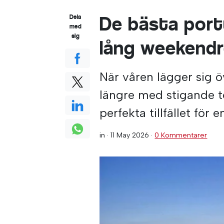
De bästa port
Dela
med
sig
lång weekend
När våren lägger sig 
längre med stigande t
perfekta tillfället för e
in ·
11 May 2026
·
0 Kommentarer