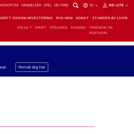
ADVERTISE
HÄNDELSER
SPEL
DEJTING
SE
AD-LITE
RÄTT GENOM INVESTERING
NYA HEM
KONST
STUNDER AV LUGN
HÄLSA
SPORT
SPELANDE
IGAMING
HANDBOK OM
PORTUGAL
ear.
Anmäl dig här