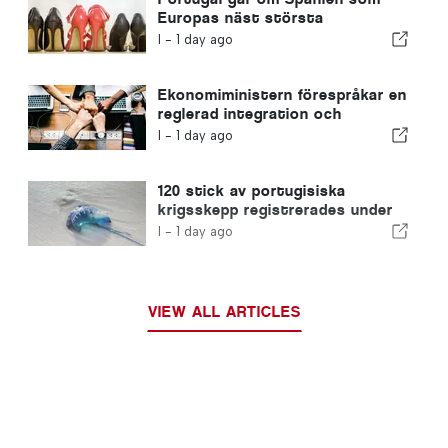
Europas näst största
skotillverkare
I -
1 day ago
Ekonomiministern förespråkar en
reglerad integration och
garanterar en snabbare väg för
I -
1 day ago
invandrare
120 stick av portugisiska
krigsskepp registrerades under
en enda dag
I -
1 day ago
VIEW ALL ARTICLES