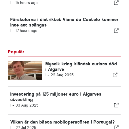
I -
16 hours ago
Förskolorna i distriktet Viana do Castelo kommer
inte att stängas
I -
17 hours ago
Populär
Mystik kring irländsk turists död
i Algarve
I -
22 Aug 2025
Investering på 125 miljoner euro i Algarves
utveckling
I -
03 Aug 2025
Vilken är den bästa mobiloperatören i Portugal?
I -
27 Jul 2025