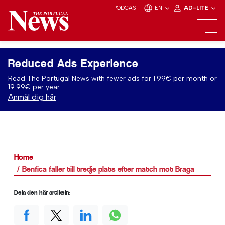
PODCAST
EN
AD-LITE
Reduced Ads Experience
Read The Portugal News with fewer ads for 1.99€ per month or
19.99€ per year.
Anmäl dig här
Home
Benfica faller till tredje plats efter match mot Braga
Dela den här artikeln: