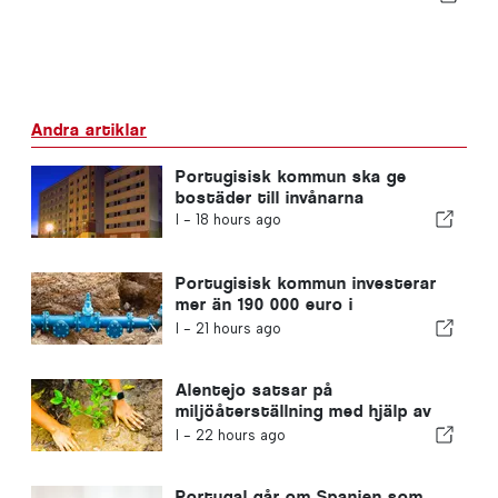
Andra artiklar
Portugisisk kommun ska ge
bostäder till invånarna
I -
18 hours ago
Portugisisk kommun investerar
mer än 190 000 euro i
vattenförsörjningen
I -
21 hours ago
Alentejo satsar på
miljöåterställning med hjälp av
EU-medel
I -
22 hours ago
Portugal går om Spanien som