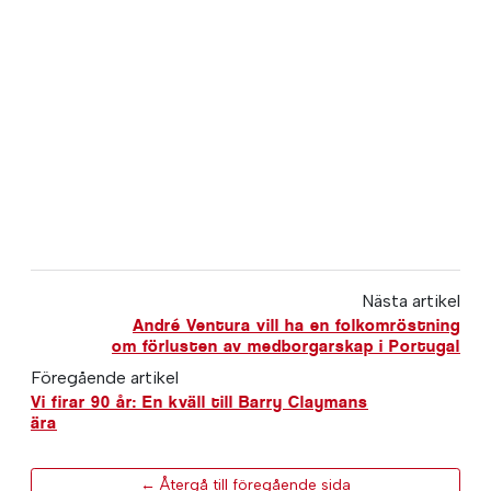
Nästa artikel
André Ventura vill ha en folkomröstning
om förlusten av medborgarskap i Portugal
Föregående artikel
Vi firar 90 år: En kväll till Barry Claymans
ära
← Återgå till föregående sida