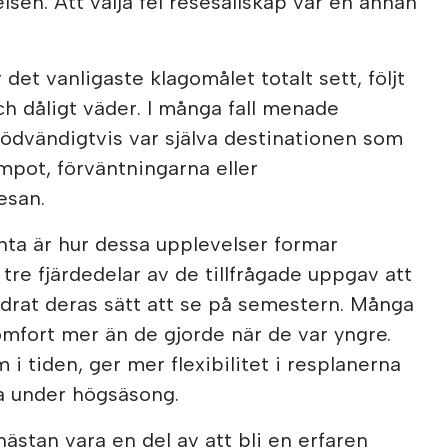
lsen. Att välja fel resesällskap var en annan
et vanligaste klagomålet totalt sett, följt
ch dåligt väder. I många fall menade
nödvändigtvis var själva destinationen som
mpot, förväntningarna eller
esan.
nta är hur dessa upplevelser formar
tre fjärdedelar av de tillfrågade uppgav att
ndrat deras sätt att se på semestern. Många
omfort mer än de gjorde när de var yngre.
 i tiden, ger mer flexibilitet i resplanerna
sa under högsäsong.
nästan vara en del av att bli en erfaren