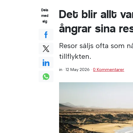
Det blir allt v
Dela
med
sig
ångrar sina re
Resor säljs ofta som 
tillflykten.
in ·
12 May 2026
·
0 Kommentarer