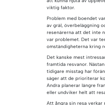
att kunna njuta av uppleve
viktig faktor.
Problem med boendet var d
av gräl, överbeläggning o
resenärerna att det inte 
var problemet. Det var te
omständigheterna kring r
Det kanske mest intressa
framtida resvanor. Nästan 
tidigare misstag har förä
säger att de prioriterar k
Andra planerar längre fram
eller undviker helt att re
Att ångra sin resa verkar 