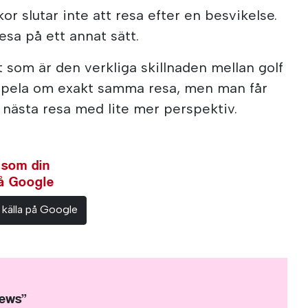
or slutar inte att resa efter en besvikelse.
resa på ett annat sätt.
t som är den verkliga skillnaden mellan golf
n spela om exakt samma resa, men man får
 nästa resa med lite mer perspektiv.
 som din
på Google
 källa på Google
News”