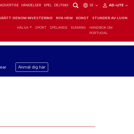
ADVERTISE
HÄNDELSER
SPEL
DEJTING
SE
AD-LITE
RÄTT GENOM INVESTERING
NYA HEM
KONST
STUNDER AV LUGN
HÄLSA
SPORT
SPELANDE
IGAMING
HANDBOK OM
PORTUGAL
ear.
Anmäl dig här