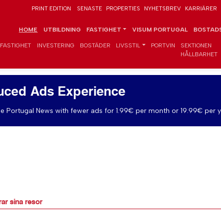
PRINT EDITION
SENASTE
PROPERTIES
NYHETSBREV
KARRIÄRER
HOME
UTBILDNING
FASTIGHET
VISUM PORTUGAL
BOSTADS
FASTIGHET
INVESTERING
BOSTÄDER
LIVSSTIL
PORTVIN
SEKTIONEN
HÅLLBARHET
uced Ads Experience
e Portugal News with fewer ads for 1.99€ per month or 19.99€ per y
rar sina resor