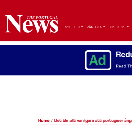
NYHETER
VÄRLDEN
BUSINESS
Red
Read Th
Home
Det blir allt vanligare att portugiser ång