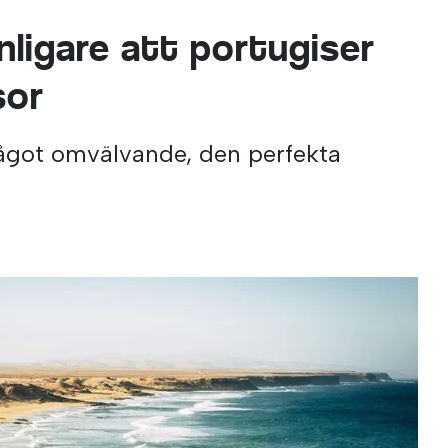
anligare att portugiser
sor
något omvälvande, den perfekta