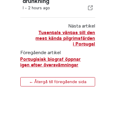
drunkning
I -
2 hours ago
Nästa artikel
Tusentals väntas till den
mest kända pilgrimsfärden
i Portugal
Föregående artikel
Portugisisk biograf öppnar
igen efter översvämningar
← Återgå till föregående sida