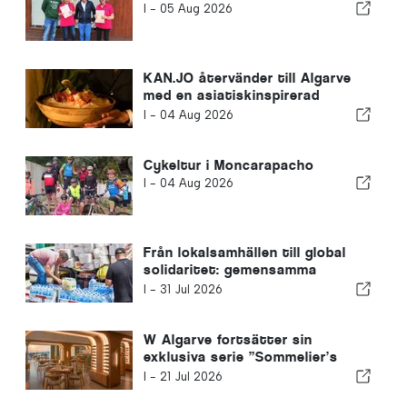
I -
05 Aug 2026
KAN.JO återvänder till Algarve
med en asiatiskinspirerad
matupplevelse
I -
04 Aug 2026
Cykeltur i Moncarapacho
I -
04 Aug 2026
Från lokalsamhällen till global
solidaritet: gemensamma
insatser efter jordbävningarna i
I -
31 Jul 2026
Venezuela
W Algarve fortsätter sin
exklusiva serie ”Sommelier’s
Table” med Buçaco
I -
21 Jul 2026