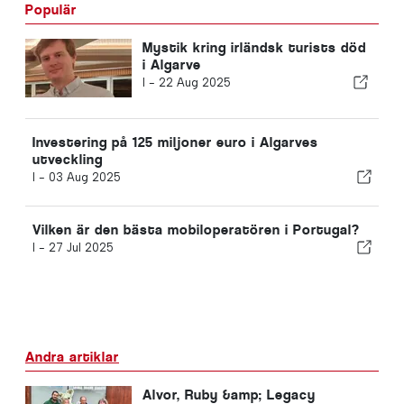
Populär
Mystik kring irländsk turists död
i Algarve
I -
22 Aug 2025
Investering på 125 miljoner euro i Algarves
utveckling
I -
03 Aug 2025
Vilken är den bästa mobiloperatören i Portugal?
I -
27 Jul 2025
Andra artiklar
Alvor, Ruby &amp; Legacy