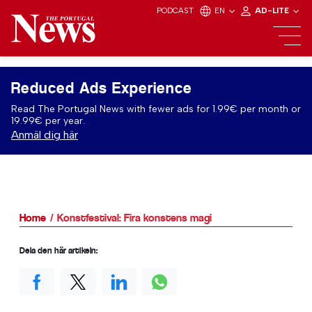
PODCAST
EN
AD-LITE
Reduced Ads Experience
Read The Portugal News with fewer ads for 1.99€ per month or
19.99€ per year.
Anmäl dig här
Home
Konstfestival: Fira konstens magi
Dela den här artikeln: