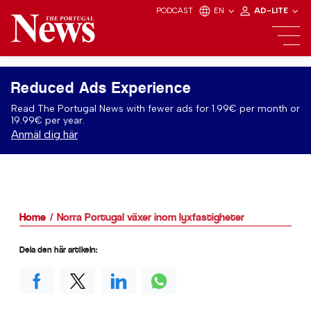
PODCAST
EN
AD-LITE
Reduced Ads Experience
Read The Portugal News with fewer ads for 1.99€ per month or
19.99€ per year.
Anmäl dig här
Home
Norra Portugal växer inom lyxfastigheter
Dela den här artikeln: