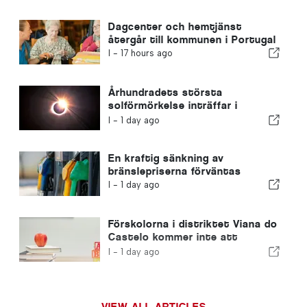
Dagcenter och hemtjänst
återgår till kommunen i Portugal
I -
17 hours ago
Århundradets största
solförmörkelse inträffar i
Portugal
I -
1 day ago
En kraftig sänkning av
bränslepriserna förväntas
I -
1 day ago
Förskolorna i distriktet Viana do
Castelo kommer inte att
stängas
I -
1 day ago
VIEW ALL ARTICLES