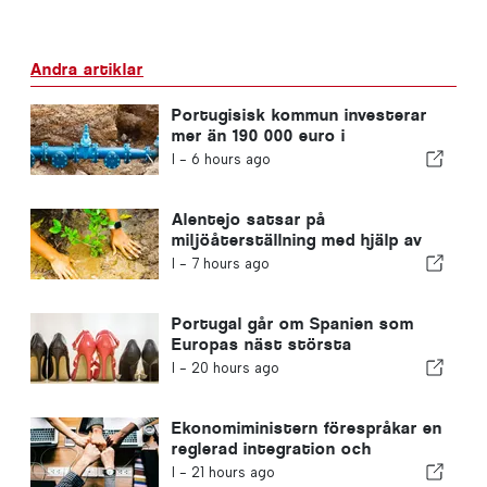
Andra artiklar
Portugisisk kommun investerar
mer än 190 000 euro i
vattenförsörjningen
I -
6 hours ago
Alentejo satsar på
miljöåterställning med hjälp av
EU-medel
I -
7 hours ago
Portugal går om Spanien som
Europas näst största
skotillverkare
I -
20 hours ago
Ekonomiministern förespråkar en
reglerad integration och
garanterar en snabbare väg för
I -
21 hours ago