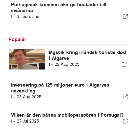
Portugisisk kommun ska ge bostäder till
invånarna
I -
3 hours ago
Populär
Mystik kring irländsk turists död
i Algarve
I -
22 Aug 2025
Investering på 125 miljoner euro i Algarves
utveckling
I -
03 Aug 2025
Vilken är den bästa mobiloperatören i Portugal?
I -
27 Jul 2025