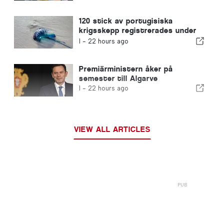
invandrare
120 stick av portugisiska
krigsskepp registrerades under
en enda dag
I -
22 hours ago
Premiärministern åker på
semester till Algarve
I -
22 hours ago
VIEW ALL ARTICLES