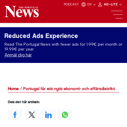
PODCAST
EN
AD-LITE
Reduced Ads Experience
Read The Portugal News with fewer ads for 1.99€ per month or
19.99€ per year.
Anmäl dig här
Home
Portugal får ett nytt ekonomi- och affärsdistrikt
Dela den här artikeln: