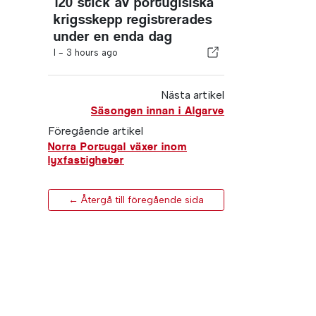
120 stick av portugisiska
krigsskepp registrerades
under en enda dag
I -
3 hours ago
Nästa artikel
Säsongen innan i Algarve
Föregående artikel
Norra Portugal växer inom
lyxfastigheter
← Återgå till föregående sida