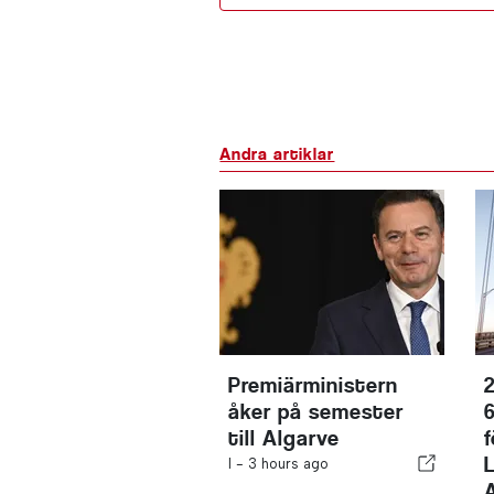
Andra artiklar
Premiärministern
2
åker på semester
till Algarve
I -
3 hours ago