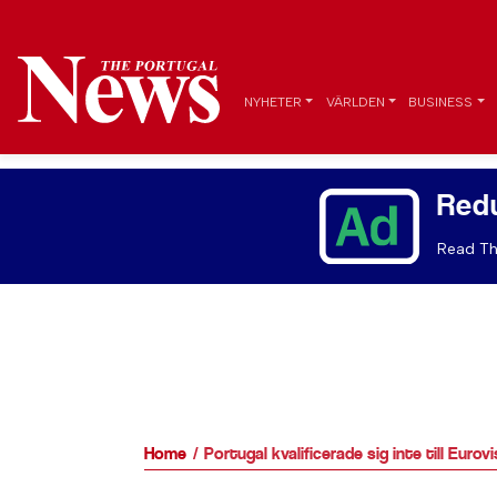
NYHETER
VÄRLDEN
BUSINESS
Red
Read Th
Home
Portugal kvalificerade sig inte till Eurovi