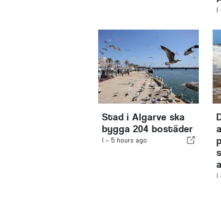
I
Stad i Algarve ska
bygga 204 bostäder
I -
5 hours ago
I