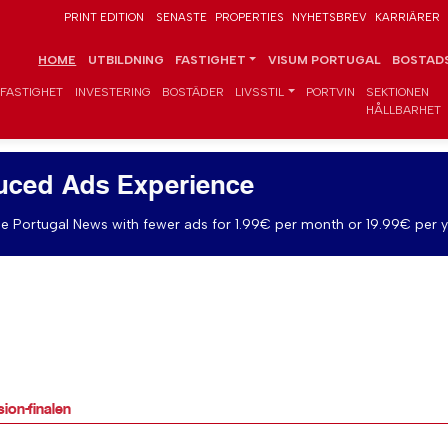
PRINT EDITION
SENASTE
PROPERTIES
NYHETSBREV
KARRIÄRER
HOME
UTBILDNING
FASTIGHET
VISUM PORTUGAL
BOSTADS
FASTIGHET
INVESTERING
BOSTÄDER
LIVSSTIL
PORTVIN
SEKTIONEN
HÅLLBARHET
uced Ads Experience
e Portugal News with fewer ads for 1.99€ per month or 19.99€ per y
sion-finalen