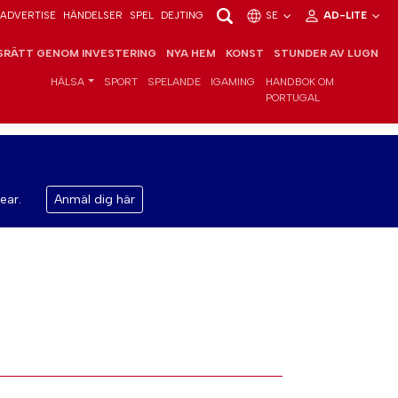
ADVERTISE
HÄNDELSER
SPEL
DEJTING
SE
AD-LITE
RÄTT GENOM INVESTERING
NYA HEM
KONST
STUNDER AV LUGN
HÄLSA
SPORT
SPELANDE
IGAMING
HANDBOK OM
PORTUGAL
ear.
Anmäl dig här