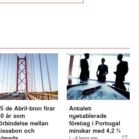
5 de Abril-bron firar
Antalet
60 år som
nyetablerade
förbindelse mellan
företag i Portugal
Lissabon och
minskar med 4,2 %
Almada
I -
4 hours ago