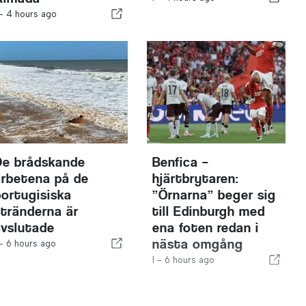
 -
4 hours ago
De brådskande
Benfica –
arbetena på de
hjärtbrytaren:
portugisiska
”Örnarna” beger sig
stränderna är
till Edinburgh med
avslutade
ena foten redan i
nästa omgång
 -
6 hours ago
I -
6 hours ago