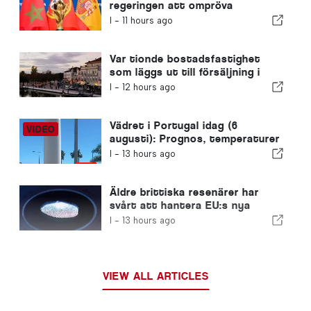
regeringen att ompröva
Marockos värdskap för VM 2030
I -
11 hours ago
på grund av krisen i Ceuta
Var tionde bostadsfastighet
som läggs ut till försäljning i
Portugal säljs på mindre än en
I -
12 hours ago
vecka
Vädret i Portugal idag (6
augusti): Prognos, temperaturer
och vad man kan förvänta sig
I -
13 hours ago
Äldre brittiska resenärer har
svårt att hantera EU:s nya
fingeravtryckskontroller
I -
13 hours ago
VIEW ALL ARTICLES