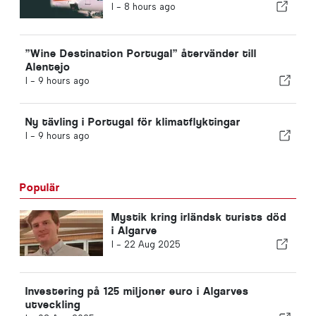
I -
8 hours ago
”Wine Destination Portugal” återvänder till
Alentejo
I -
9 hours ago
Ny tävling i Portugal för klimatflyktingar
I -
9 hours ago
Populär
Mystik kring irländsk turists död
i Algarve
I -
22 Aug 2025
Investering på 125 miljoner euro i Algarves
utveckling