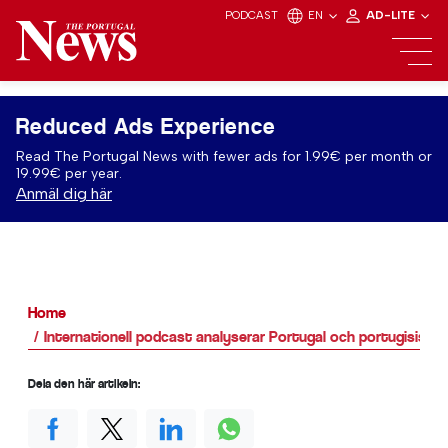
PODCAST
EN
AD-LITE
Reduced Ads Experience
Read The Portugal News with fewer ads for 1.99€ per month or
19.99€ per year.
Anmäl dig här
Home
Internationell podcast analyserar Portugal och portugisiska 
Dela den här artikeln: