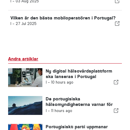
I -
03 Aug 2025
Vilken är den bästa mobiloperatören i Portugal?
I -
27 Jul 2025
Andra artiklar
Ny digital hälsovårdsplattform
ska lanseras i Portugal
I -
10 hours ago
De portugisiska
hälsomyndigheterna varnar för
farorna med drunkning
I -
11 hours ago
Portugisiskt parti uppmanar