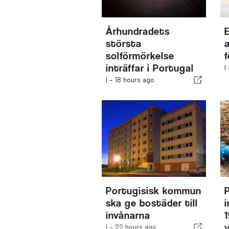
Århundradets
största
solförmörkelse
inträffar i Portugal
I
I -
18 hours ago
Portugisisk kommun
ska ge bostäder till
invånarna
I -
22 hours ago