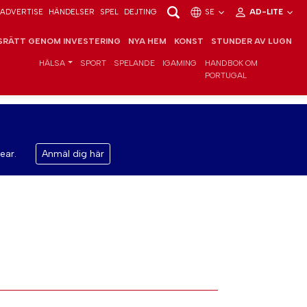
ADVERTISE
HÄNDELSER
SPEL
DEJTING
SE
AD-LITE
RÄTT GENOM INVESTERING
NYA HEM
KONST
STUNDER AV LUGN
HÄLSA
SPORT
SPELANDE
IGAMING
HANDBOK OM
PORTUGAL
ear.
Anmäl dig här