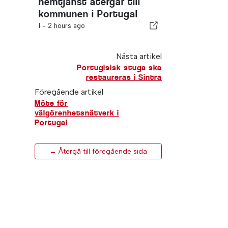
hemtjänst återgår till
kommunen i Portugal
I -
2 hours ago
Nästa artikel
Portugisisk stuga ska
restaureras i Sintra
Föregående artikel
Möte för
välgörenhetsnätverk i
Portugal
← Återgå till föregående sida