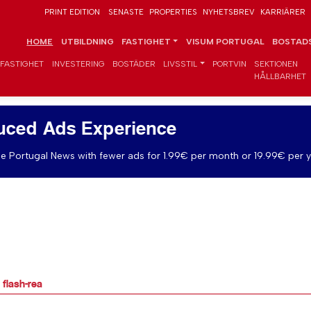
PRINT EDITION
SENASTE
PROPERTIES
NYHETSBREV
KARRIÄRER
HOME
UTBILDNING
FASTIGHET
VISUM PORTUGAL
BOSTADS
FASTIGHET
INVESTERING
BOSTÄDER
LIVSSTIL
PORTVIN
SEKTIONEN
HÅLLBARHET
uced Ads Experience
e Portugal News with fewer ads for 1.99€ per month or 19.99€ per y
 flash-rea