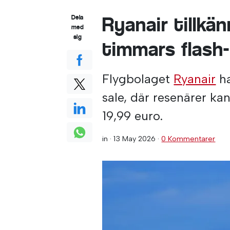
Ryanair tillkä
Dela
med
sig
timmars flash
Flygbolaget
Ryanair
ha
sale, där resenärer kan
19,99 euro.
in ·
13 May 2026
·
0 Kommentarer