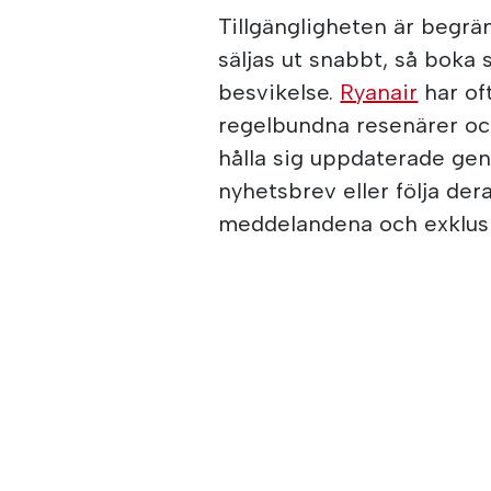
Tillgängligheten är begrä
säljas ut snabbt, så boka 
besvikelse.
Ryanair
har of
regelbundna resenärer oc
hålla sig uppdaterade ge
nyhetsbrev eller följa der
meddelandena och exklus