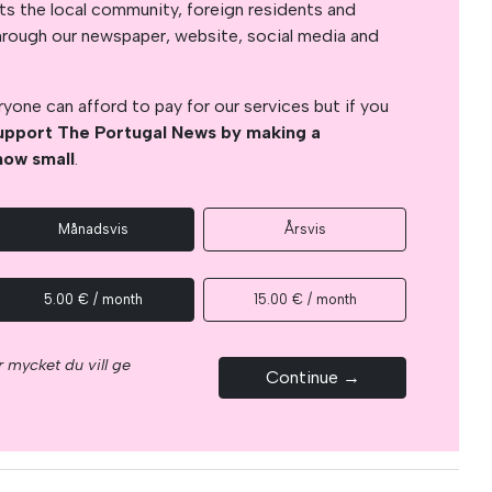
s the local community, foreign residents and
s through our newspaper, website, social media and
yone can afford to pay for our services but if you
upport The Portugal News by making a
how small
.
Månadsvis
Årsvis
5.00 € / month
15.00 € / month
 mycket du vill ge
Continue →