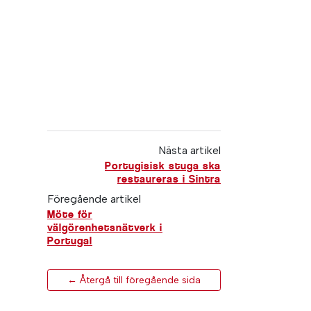
Nästa artikel
Portugisisk stuga ska
restaureras i Sintra
Föregående artikel
Möte för
välgörenhetsnätverk i
Portugal
← Återgå till föregående sida