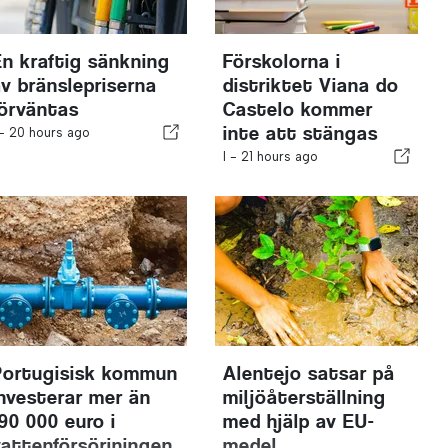
En kraftig sänkning
Förskolorna i
av bränslepriserna
distriktet Viana do
förväntas
Castelo kommer
inte att stängas
 -
20 hours ago
I -
21 hours ago
Portugisisk kommun
Alentejo satsar på
investerar mer än
miljöåterställning
190 000 euro i
med hjälp av EU-
vattenförsörjningen
medel