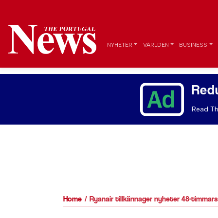
NYHETER
VÄRLDEN
BUSINESS
Red
Read Th
Home
Ryanair tillkännager nyheter 48-timmars