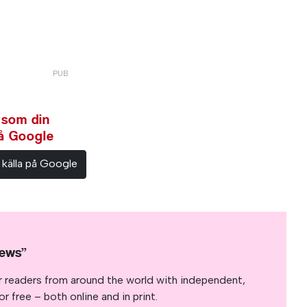
 som din
på Google
 källa på Google
News”
r readers from around the world with independent,
 free – both online and in print.