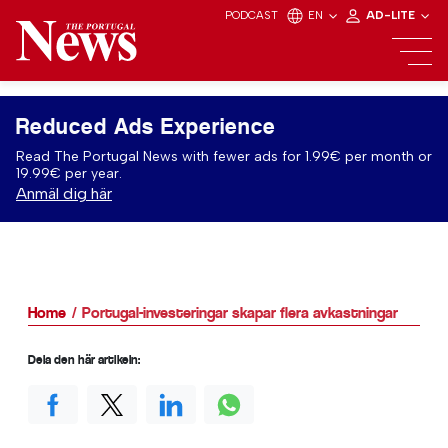
PODCAST
EN
AD-LITE
Reduced Ads Experience
Read The Portugal News with fewer ads for 1.99€ per month or
19.99€ per year.
Anmäl dig här
Home
Portugal-investeringar skapar flera avkastningar
Dela den här artikeln: