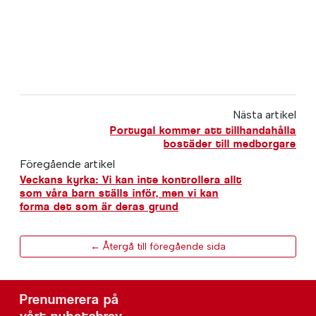
Nästa artikel
Portugal kommer att tillhandahålla
bostäder till medborgare
Föregående artikel
Veckans kyrka: Vi kan inte kontrollera allt
som våra barn ställs inför, men vi kan
forma det som är deras grund
← Återgå till föregående sida
Prenumerera på