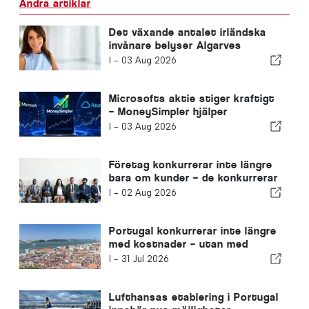
Andra artiklar
Det växande antalet irländska
invånare belyser Algarves
utveckling till en plats där man
I -
03 Aug 2026
kan bo året runt
Microsofts aktie stiger kraftigt
– MoneySimpler hjälper
investerare att skapa passiv
I -
03 Aug 2026
inkomst med AI-automatiserad
handel
Företag konkurrerar inte längre
bara om kunder – de konkurrerar
om talanger
I -
02 Aug 2026
Portugal konkurrerar inte längre
med kostnader – utan med
ekosystem
I -
31 Jul 2026
Lufthansas etablering i Portugal