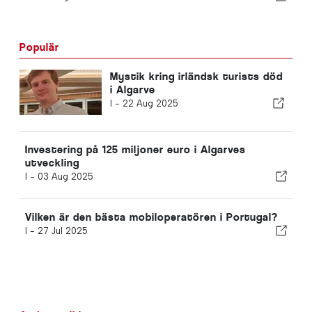
Populär
Mystik kring irländsk turists död
i Algarve
I -
22 Aug 2025
Investering på 125 miljoner euro i Algarves
utveckling
I -
03 Aug 2025
Vilken är den bästa mobiloperatören i Portugal?
I -
27 Jul 2025