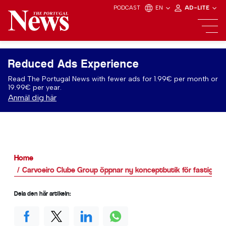
PODCAST
EN
AD-LITE
Reduced Ads Experience
Read The Portugal News with fewer ads for 1.99€ per month or
19.99€ per year.
Anmäl dig här
Home
Carvoeiro Clube Group öppnar ny konceptbutik för fastighete
Dela den här artikeln: