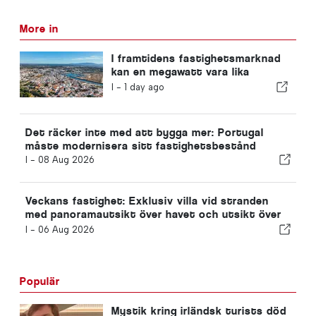
More in
I framtidens fastighetsmarknad
kan en megawatt vara lika
mycket värd som en
I -
1 day ago
kvadratmeter
Det räcker inte med att bygga mer: Portugal
måste modernisera sitt fastighetsbestånd
I -
08 Aug 2026
Veckans fastighet: Exklusiv villa vid stranden
med panoramautsikt över havet och utsikt över
Arrábida-bergen
I -
06 Aug 2026
Populär
Mystik kring irländsk turists död