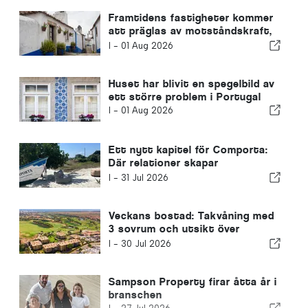
Framtidens fastigheter kommer
att präglas av motståndskraft,
inte bara av läge
I -
01 Aug 2026
Huset har blivit en spegelbild av
ett större problem i Portugal
I -
01 Aug 2026
Ett nytt kapitel för Comporta:
Där relationer skapar
enastående möjligheter
I -
31 Jul 2026
Veckans bostad: Takvåning med
3 sovrum och utsikt över
golfbanan och havet i Vilamoura
I -
30 Jul 2026
Sampson Property firar åtta år i
branschen