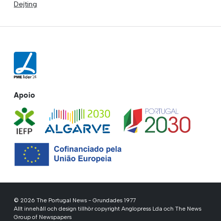
Dejting
Apoio
© 2026 The Portugal News - Grundades 1977
Allt innehåll och design tillhör copyright Anglopress Lda och The News
Group of Newspapers