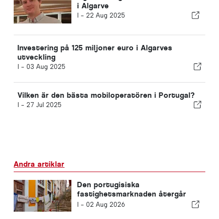
i Algarve
I -
22 Aug 2025
Investering på 125 miljoner euro i Algarves
utveckling
I -
03 Aug 2025
Vilken är den bästa mobiloperatören i Portugal?
I -
27 Jul 2025
Andra artiklar
Den portugisiska
fastighetsmarknaden återgår
äntligen till det normala
I -
02 Aug 2026