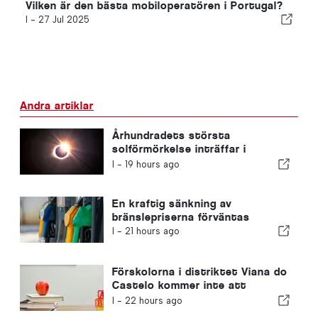
Vilken är den bästa mobiloperatören i Portugal?
I -
27 Jul 2025
Andra artiklar
Århundradets största
solförmörkelse inträffar i
Portugal
I -
19 hours ago
En kraftig sänkning av
bränslepriserna förväntas
I -
21 hours ago
Förskolorna i distriktet Viana do
Castelo kommer inte att
stängas
I -
22 hours ago