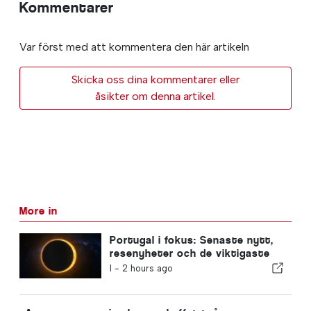
Kommentarer
Var först med att kommentera den här artikeln
Skicka oss dina kommentarer eller
åsikter om denna artikel.
More in
Portugal i fokus: Senaste nytt,
resenyheter och de viktigaste
nyheterna som dominerar
I -
2 hours ago
rubrikerna