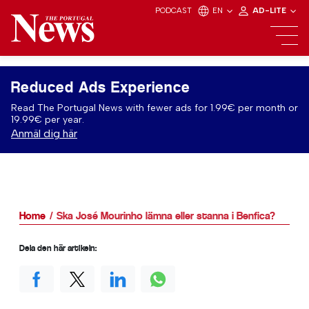
PODCAST
EN
AD-LITE
Reduced Ads Experience
Read The Portugal News with fewer ads for 1.99€ per month or
19.99€ per year.
Anmäl dig här
Home
Ska José Mourinho lämna eller stanna i Benfica?
Dela den här artikeln: