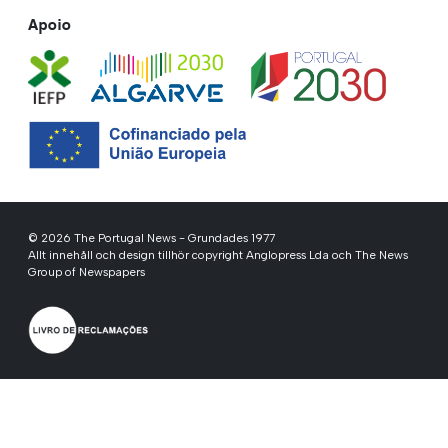
Apoio
© 2026 The Portugal News - Grundades 1977
Allt innehåll och design tillhör copyright Anglopress Lda och The News
Group of Newspapers