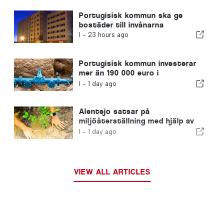
Portugisisk kommun ska ge
bostäder till invånarna
I -
23 hours ago
Portugisisk kommun investerar
mer än 190 000 euro i
vattenförsörjningen
I -
1 day ago
Alentejo satsar på
miljöåterställning med hjälp av
EU-medel
I -
1 day ago
VIEW ALL ARTICLES