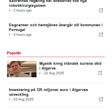
Azorernas regering har anskaffat två nya
robotkirurgisystem
I -
2 hours ago
Dagcenter och hemtjänst återgår till kommunen i
Portugal
I -
3 hours ago
Populär
Mystik kring irländsk turists död
i Algarve
I -
22 Aug 2025
Investering på 125 miljoner euro i Algarves
utveckling
I -
03 Aug 2025