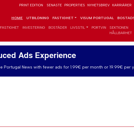
PRINT EDITION
SENASTE
PROPERTIES
NYHETSBREV
KARRIÄRER
HOME
UTBILDNING
FASTIGHET
VISUM PORTUGAL
BOSTADS
FASTIGHET
INVESTERING
BOSTÄDER
LIVSSTIL
PORTVIN
SEKTIONEN
HÅLLBARHET
uced Ads Experience
e Portugal News with fewer ads for 1.99€ per month or 19.99€ per y