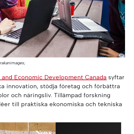
trakanimages;
ce and Economic Development Canada
syftar
rka innovation, stödja företag och förbättra
or och näringsliv. Tillämpad forskning
idéer till praktiska ekonomiska och tekniska