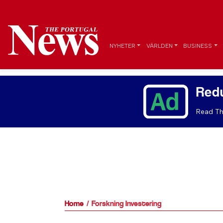
NYHETER
VÄRLDEN
BUSINESS
Red
Read Th
Home
Forskning Investering