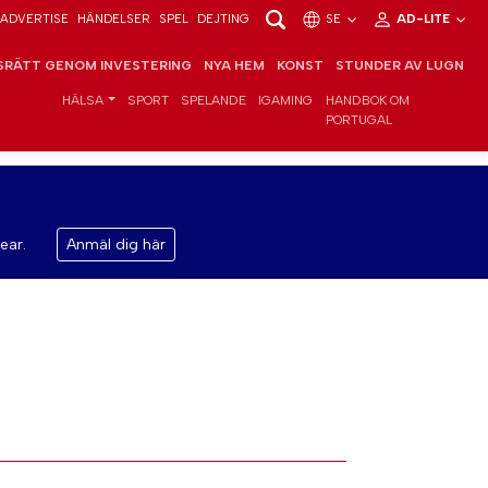
ADVERTISE
HÄNDELSER
SPEL
DEJTING
SE
AD-LITE
RÄTT GENOM INVESTERING
NYA HEM
KONST
STUNDER AV LUGN
HÄLSA
SPORT
SPELANDE
IGAMING
HANDBOK OM
PORTUGAL
ear.
Anmäl dig här