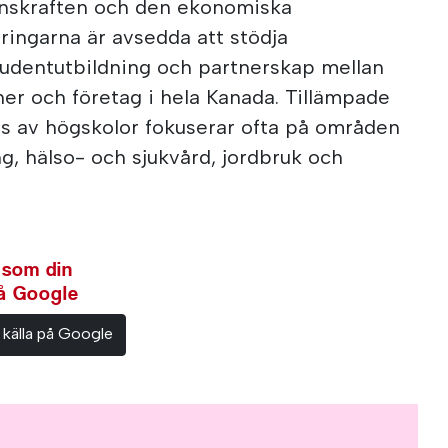
enskraften och den ekonomiska
ringarna är avsedda att stödja
studentutbildning och partnerskap mellan
ner och företag i hela Kanada. Tillämpade
ds av högskolor fokuserar ofta på områden
ng, hälso- och sjukvård, jordbruk och
 som din
på Google
 källa på Google