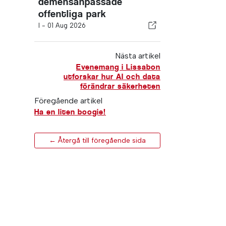
demensanpassade
offentliga park
I -
01 Aug 2026
Nästa artikel
Evenemang i Lissabon
utforskar hur AI och data
förändrar säkerheten
Föregående artikel
Ha en liten boogie!
← Återgå till föregående sida