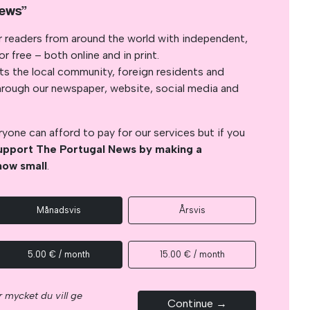
News”
r readers from around the world with independent,
 free – both online and in print.
s the local community, foreign residents and
s through our newspaper, website, social media and
yone can afford to pay for our services but if you
upport The Portugal News by making a
how small
.
Månadsvis
Årsvis
5.00 € / month
15.00 € / month
 mycket du vill ge
Continue →