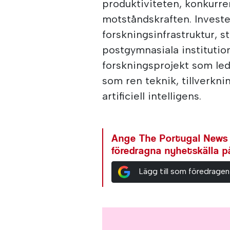
produktiviteten, konkurr
motståndskraften. Investe
forskningsinfrastruktur, 
postgymnasiala institutio
forskningsprojekt som le
som ren teknik, tillverkni
artificiell intelligens.
Ange The Portugal News
föredragna nyhetskälla 
Lägg till som föredragen