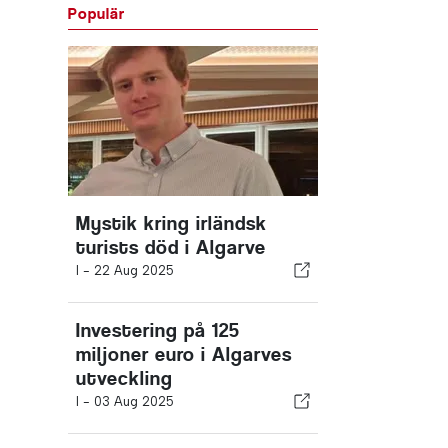
Populär
Mystik kring irländsk
turists död i Algarve
I -
22 Aug 2025
Investering på 125
miljoner euro i Algarves
utveckling
I -
03 Aug 2025