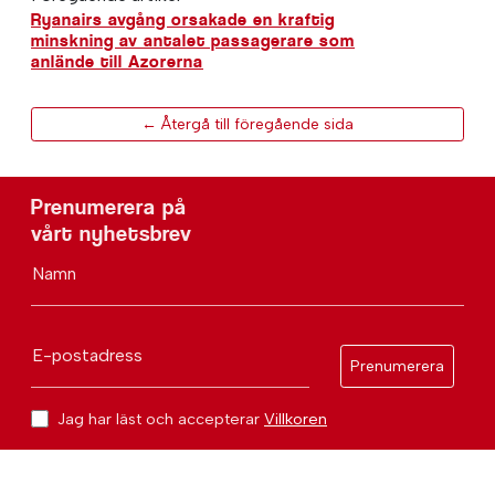
Ryanairs avgång orsakade en kraftig
minskning av antalet passagerare som
anlände till Azorerna
← Återgå till föregående sida
Prenumerera på
vårt nyhetsbrev
Namn
E-postadress
Prenumerera
Jag har läst och accepterar
Villkoren