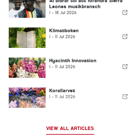
AI bidrar till att förändra Sierra
Leones musikbransch
I -
18 Jul 2026
Klimatboken
I -
11 Jul 2026
Hyacinth Innovation
I -
11 Jul 2026
Korallarvet
I -
11 Jul 2026
VIEW ALL ARTICLES