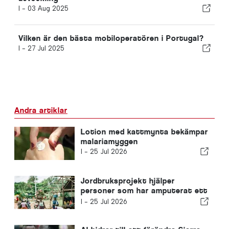
I -
03 Aug 2025
Vilken är den bästa mobiloperatören i Portugal?
I -
27 Jul 2025
Andra artiklar
Lotion med kattmynta bekämpar
malariamyggen
I -
25 Jul 2026
Jordbruksprojekt hjälper
personer som har amputerat ett
ben att bygga upp sina liv igen
I -
25 Jul 2026