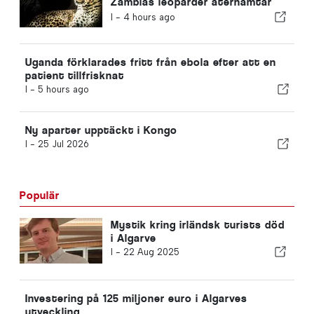
Zambias leoparder återhämtar
sig
I -
4 hours ago
Uganda förklarades fritt från ebola efter att en
patient tillfrisknat
I -
5 hours ago
Ny aparter upptäckt i Kongo
I -
25 Jul 2026
Populär
Mystik kring irländsk turists död
i Algarve
I -
22 Aug 2025
Investering på 125 miljoner euro i Algarves
utveckling