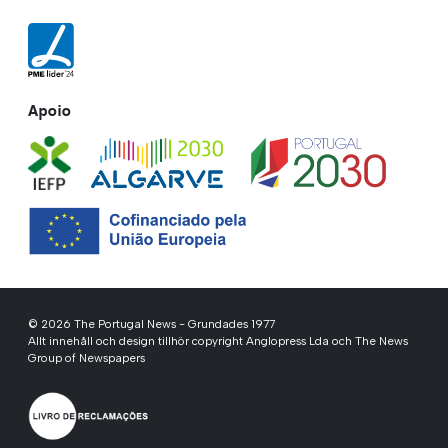
Apoio
© 2026 The Portugal News - Grundades 1977
Allt innehåll och design tillhör copyright Anglopress Lda och The News
Group of Newspapers