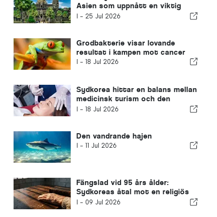
Asien som uppnått en viktig
milstolpe i kampen mot hiv
I -
25 Jul 2026
Grodbakterie visar lovande
resultat i kampen mot cancer
I -
18 Jul 2026
Sydkorea hittar en balans mellan
medicinsk turism och den
offentliga hälso- och sjukvården
I -
18 Jul 2026
Den vandrande hajen
I -
11 Jul 2026
Fängslad vid 95 års ålder:
Sydkoreas åtal mot en religiös
ledare väcker internationell oro
I -
09 Jul 2026