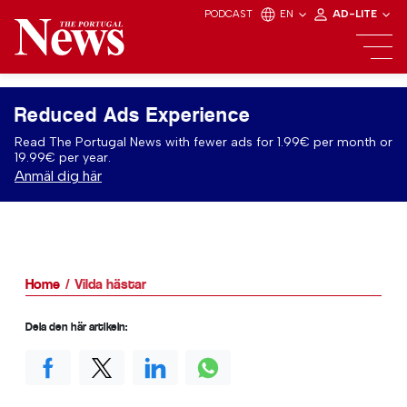
PODCAST
EN
AD-LITE
Reduced Ads Experience
Read The Portugal News with fewer ads for 1.99€ per month or
19.99€ per year.
Anmäl dig här
Home
Vilda hästar
Dela den här artikeln: