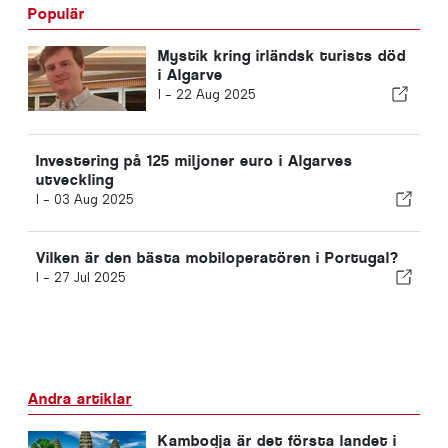
Populär
Mystik kring irländsk turists död
i Algarve
I -
22 Aug 2025
Investering på 125 miljoner euro i Algarves
utveckling
I -
03 Aug 2025
Vilken är den bästa mobiloperatören i Portugal?
I -
27 Jul 2025
Andra artiklar
Kambodja är det första landet i