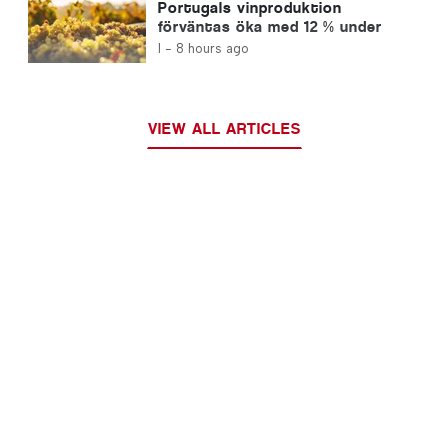
Portugals vinproduktion
förväntas öka med 12 % under
denna skörd
I -
8 hours ago
VIEW ALL ARTICLES