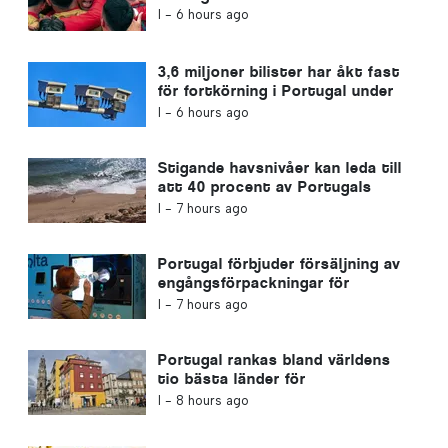
I -
6 hours ago
3,6 miljoner bilister har åkt fast
för fortkörning i Portugal under
de senaste tio åren
I -
6 hours ago
Stigande havsnivåer kan leda till
att 40 procent av Portugals
stränder försvinner
I -
7 hours ago
Portugal förbjuder försäljning av
engångsförpackningar för
drycker utan Volta-märket
I -
7 hours ago
Portugal rankas bland världens
tio bästa länder för
utlandsboende
I -
8 hours ago