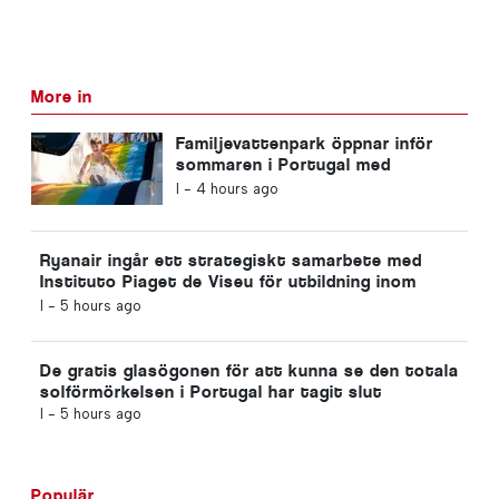
More in
Familjevattenpark öppnar inför
sommaren i Portugal med
biljetter för 2 euro
I -
4 hours ago
Ryanair ingår ett strategiskt samarbete med
Instituto Piaget de Viseu för utbildning inom
flygbranschen i Portugal
I -
5 hours ago
De gratis glasögonen för att kunna se den totala
solförmörkelsen i Portugal har tagit slut
I -
5 hours ago
Populär