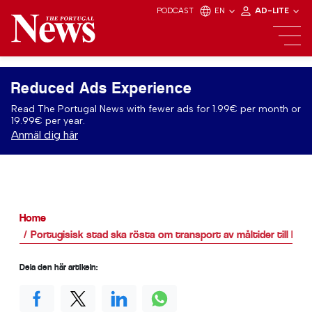
PODCAST
EN
AD-LITE
Reduced Ads Experience
Read The Portugal News with fewer ads for 1.99€ per month or
19.99€ per year.
Anmäl dig här
Home
Portugisisk stad ska rösta om transport av måltider till hem
Dela den här artikeln: