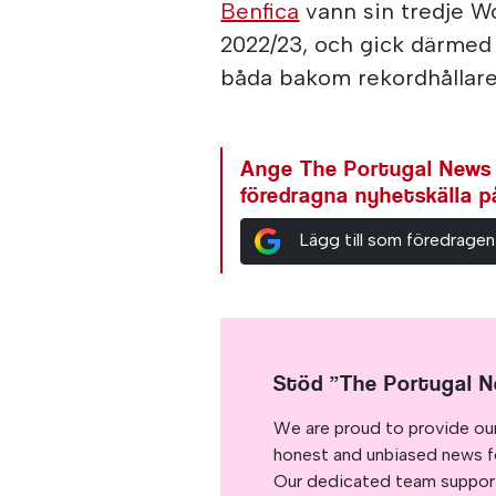
Benfica
vann sin tredje Wo
2022/23, och gick därmed
båda bakom rekordhållare
Ange The Portugal News
föredragna nyhetskälla 
Lägg till som föredragen
Stöd ”The Portugal 
We are proud to provide ou
honest and unbiased news for
Our dedicated team support