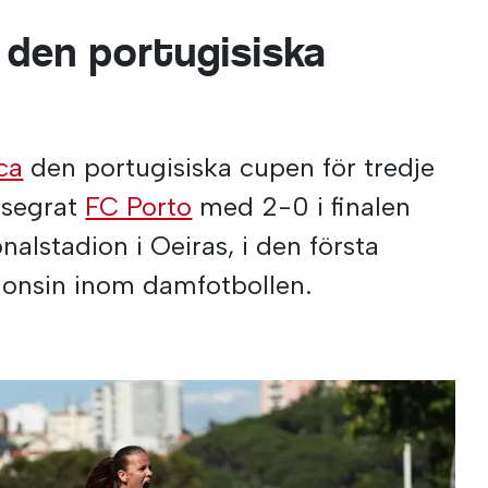
 den portugisiska
ca
den portugisiska cupen för tredje
esegrat
FC Porto
med 2-0 i finalen
alstadion i Oeiras, i den första
gonsin inom damfotbollen.