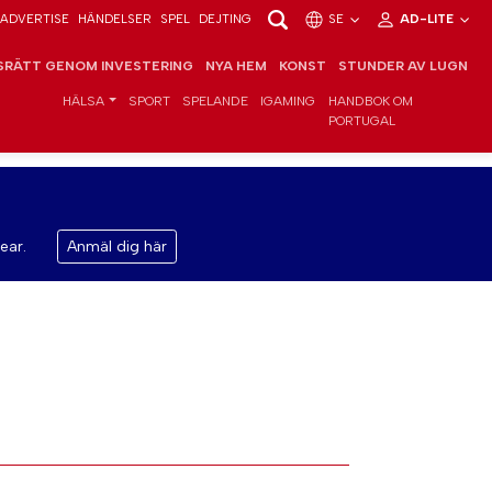
ADVERTISE
HÄNDELSER
SPEL
DEJTING
SE
AD-LITE
RÄTT GENOM INVESTERING
NYA HEM
KONST
STUNDER AV LUGN
HÄLSA
SPORT
SPELANDE
IGAMING
HANDBOK OM
PORTUGAL
ear.
Anmäl dig här