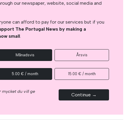
s through our newspaper, website, social media and
yone can afford to pay for our services but if you
upport The Portugal News by making a
how small
.
Månadsvis
Årsvis
5.00 € / month
15.00 € / month
 mycket du vill ge
Continue →