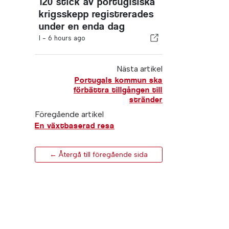
120 stick av portugisiska
krigsskepp registrerades
under en enda dag
I -
6 hours ago
Nästa artikel
Portugals kommun ska
förbättra tillgången till
stränder
Föregående artikel
En växtbaserad resa
← Återgå till föregående sida