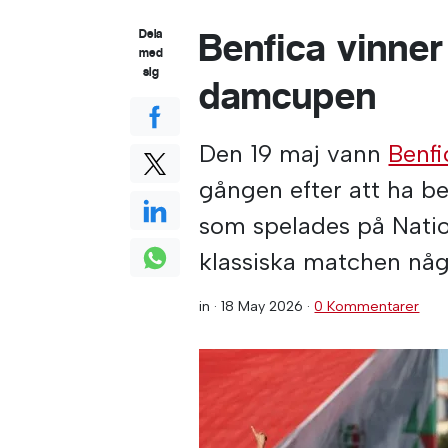
Benfica vinner
Dela
med
sig
damcupen
Den 19 maj vann
Benfi
gången efter att ha b
som spelades på Nation
klassiska matchen nå
in ·
18 May 2026
·
0 Kommentarer