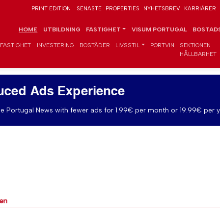
PRINT EDITION
SENASTE
PROPERTIES
NYHETSBREV
KARRIÄRER
HOME
UTBILDNING
FASTIGHET
VISUM PORTUGAL
BOSTADS
FASTIGHET
INVESTERING
BOSTÄDER
LIVSSTIL
PORTVIN
SEKTIONEN
HÅLLBARHET
uced Ads Experience
e Portugal News with fewer ads for 1.99€ per month or 19.99€ per y
pen