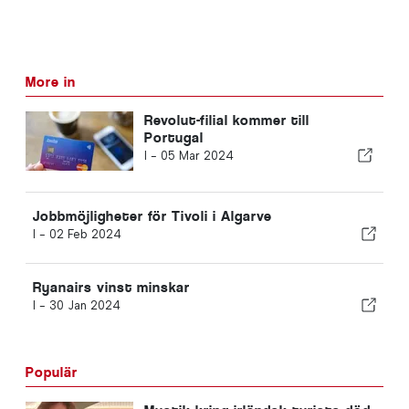
More in
Revolut-filial kommer till
Portugal
I -
05 Mar 2024
Jobbmöjligheter för Tivoli i Algarve
I -
02 Feb 2024
Ryanairs vinst minskar
I -
30 Jan 2024
Populär