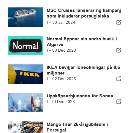
MSC Cruises lanserar ny kampanj
som inkluderar portugisiska
kryssningar
I -
30 Jan 2024
Normal öppnar sin andra butik i
Algarve
I -
03 Dec 2023
IKEA beviljar löneökningar på 8,5
miljoner
I -
02 Dec 2023
Uppköpserbjudande för Sonae
I -
01 Dec 2023
Mango firar 25-årsjubileum i
Portugal