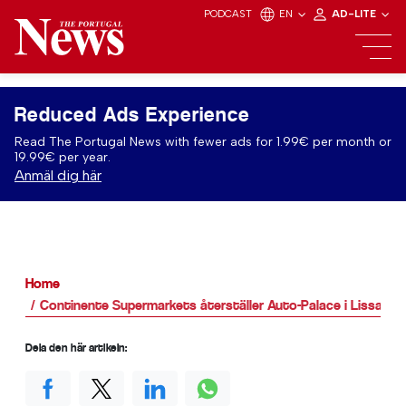
PODCAST
EN
AD-LITE
Reduced Ads Experience
Read The Portugal News with fewer ads for 1.99€ per month or
19.99€ per year.
Anmäl dig här
Home
Continente Supermarkets återställer Auto-Palace i Lissabon
Dela den här artikeln: