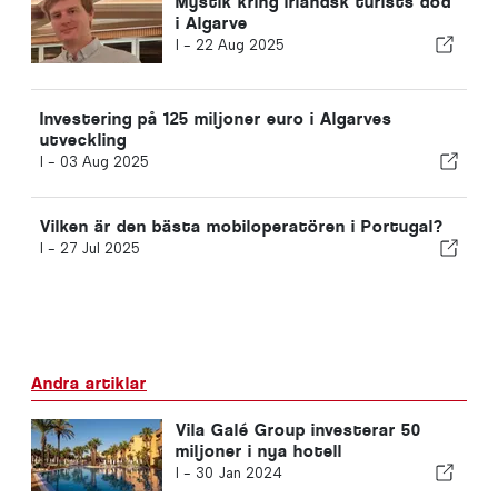
Mystik kring irländsk turists död
i Algarve
I -
22 Aug 2025
Investering på 125 miljoner euro i Algarves
utveckling
I -
03 Aug 2025
Vilken är den bästa mobiloperatören i Portugal?
I -
27 Jul 2025
Andra artiklar
Vila Galé Group investerar 50
miljoner i nya hotell
I -
30 Jan 2024