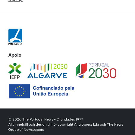
Apoio
© 2026 The Portugal News - Grundades 1977
Allt innehåll och design tillhör copyright Anglopress Lda och The News
Group of Newspapers