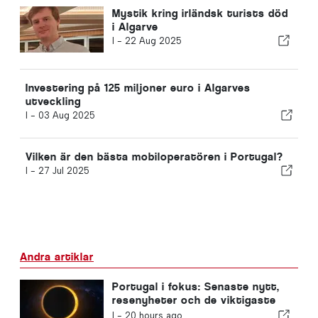
Mystik kring irländsk turists död
i Algarve
I -
22 Aug 2025
Investering på 125 miljoner euro i Algarves
utveckling
I -
03 Aug 2025
Vilken är den bästa mobiloperatören i Portugal?
I -
27 Jul 2025
Andra artiklar
Portugal i fokus: Senaste nytt,
resenyheter och de viktigaste
nyheterna som dominerar
I -
20 hours ago