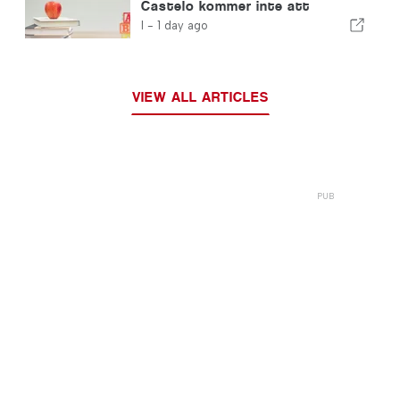
Castelo kommer inte att
stängas
I -
1 day ago
VIEW ALL ARTICLES