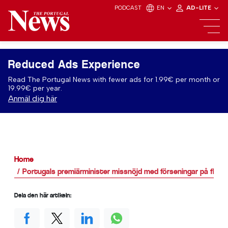
PODCAST
EN
AD-LITE
Reduced Ads Experience
Read The Portugal News with fewer ads for 1.99€ per month or
19.99€ per year.
Anmäl dig här
Home
Portugals premiärminister missnöjd med förseningar på flygp
Dela den här artikeln: