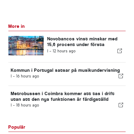
More in
Novobancos vinst minskar med
15,6 procent under första
halvåret
I -
12 hours ago
Kommun i Portugal satsar på musikundervisning
I -
16 hours ago
Metrobussen i Coimbra kommer att tas i drift
utan att den nya funktionen är färdigställd
I -
18 hours ago
Populär