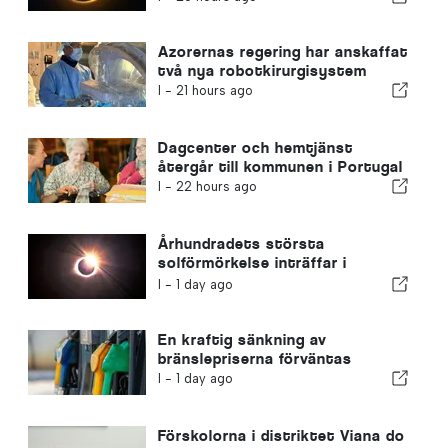
rubrikerna
Azorernas regering har anskaffat
två nya robotkirurgisystem
I -
21 hours ago
Dagcenter och hemtjänst
återgår till kommunen i Portugal
I -
22 hours ago
Århundradets största
solförmörkelse inträffar i
Portugal
I -
1 day ago
En kraftig sänkning av
bränslepriserna förväntas
I -
1 day ago
Förskolorna i distriktet Viana do