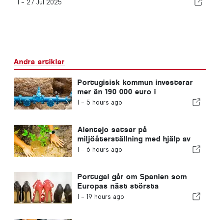
I -
27 Jul 2025
Andra artiklar
Portugisisk kommun investerar
mer än 190 000 euro i
vattenförsörjningen
I -
5 hours ago
Alentejo satsar på
miljöåterställning med hjälp av
EU-medel
I -
6 hours ago
Portugal går om Spanien som
Europas näst största
skotillverkare
I -
19 hours ago