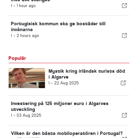
I -
1 hour ago
Portugisisk kommun ska ge bostäder till
invånarna
I -
2 hours ago
Populär
Mystik kring irländsk turists död
i Algarve
I -
22 Aug 2025
Investering på 125 miljoner euro i Algarves
utveckling
I -
03 Aug 2025
Vilken är den bästa mobiloperatören i Portugal?