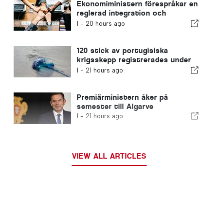
Ekonomiministern förespråkar en
reglerad integration och
garanterar en snabbare väg för
I -
20 hours ago
invandrare
120 stick av portugisiska
krigsskepp registrerades under
en enda dag
I -
21 hours ago
Premiärministern åker på
semester till Algarve
I -
21 hours ago
VIEW ALL ARTICLES