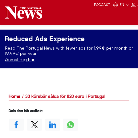
PODCAST
EN
Reduced Ads Experience
Read The Portugal News with fewer ads for 1.99€ per month or
19.99€ per year.
Anmäl dig här
Home
33 körsbär sålda för 820 euro i Portugal
Dela den här artikeln: