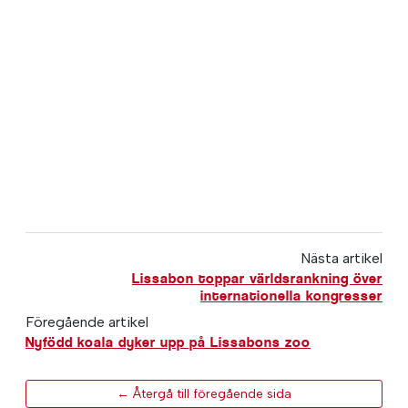
Nästa artikel
Lissabon toppar världsrankning över
internationella kongresser
Föregående artikel
Nyfödd koala dyker upp på Lissabons zoo
← Återgå till föregående sida