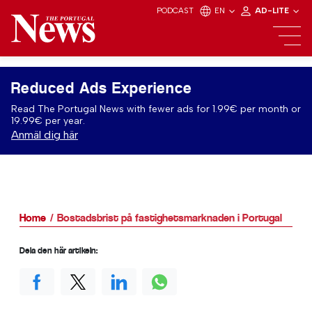
PODCAST
EN
AD-LITE
Reduced Ads Experience
Read The Portugal News with fewer ads for 1.99€ per month or
19.99€ per year.
Anmäl dig här
Home
Bostadsbrist på fastighetsmarknaden i Portugal
Dela den här artikeln: