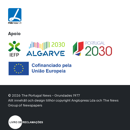
Apoio
© 2026 The Portugal News - Grundades 1977
Allt innehåll och design tillhör copyright Anglopress Lda och The News
Group of Newspapers