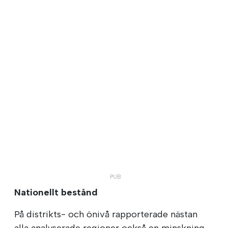
Nationellt bestånd
På distrikts- och önivå rapporterade nästan
alla analyserade regioner också en minskning