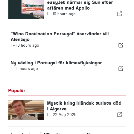
easyJet närmar sig Sun efter
affären med Apollo
I -
10 hours ago
”Wine Destination Portugal” återvänder till
Alentejo
I -
10 hours ago
Ny tävling i Portugal för klimatflyktingar
I -
11 hours ago
Populär
Mystik kring irländsk turists död
i Algarve
I -
22 Aug 2025