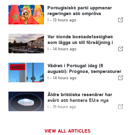
Portugisiskt parti uppmanar
regeringen att ompröva
Marockos värdskap för VM 2030
I -
13 hours ago
på grund av krisen i Ceuta
Var tionde bostadsfastighet
som läggs ut till försäljning i
Portugal säljs på mindre än en
I -
14 hours ago
vecka
Vädret i Portugal idag (6
augusti): Prognos, temperaturer
och vad man kan förvänta sig
I -
14 hours ago
Äldre brittiska resenärer har
svårt att hantera EU:s nya
fingeravtryckskontroller
I -
15 hours ago
VIEW ALL ARTICLES