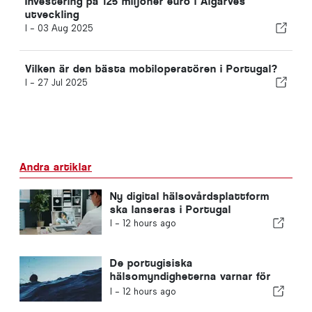
Investering på 125 miljoner euro i Algarves
utveckling
I -
03 Aug 2025
Vilken är den bästa mobiloperatören i Portugal?
I -
27 Jul 2025
Andra artiklar
Ny digital hälsovårdsplattform
ska lanseras i Portugal
I -
12 hours ago
De portugisiska
hälsomyndigheterna varnar för
farorna med drunkning
I -
12 hours ago